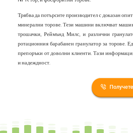
Трябва да потърсите производител с доказан опит
минерални торове. Тези машини включват машини
трошачки, Реймънд Милс, и различни гранулат
ротационния барабанен гранулатор за торове. Е
препоръки от доволни клиенти. Тази информация
и надеждност.
Получете