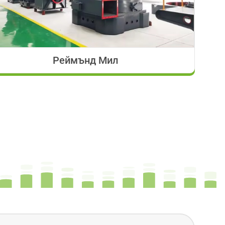
Реймънд Мил