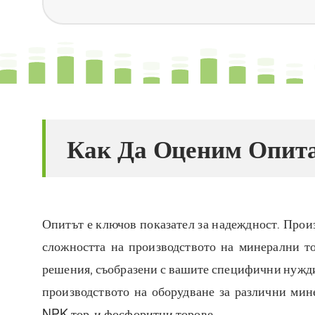
Как Да Оценим Опита
Опитът е ключов показател за надеждност. Произ
сложността на производството на минерални то
решения, съобразени с вашите специфични нужди
производството на оборудване за различни мин
NPK тор, и фосфоритни торове.