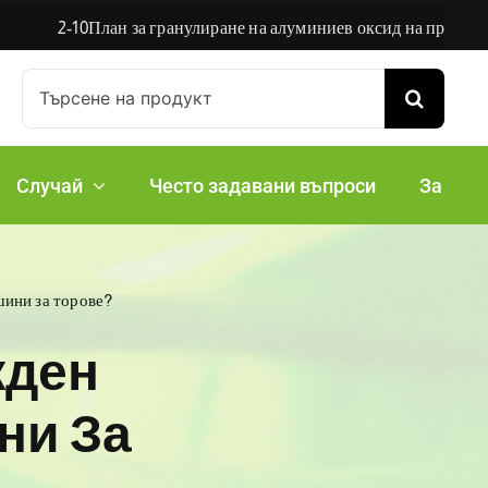
План за гранулиране на алуминиев оксид на прах в Австралия
Търсене
на:
Случай
Често задавани въпроси
За
шини за торове?
жден
ни За