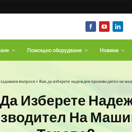
2-10
ране
Помощно оборудване
Новини
 задавани въпроси
»
Как да изберете надежден производител на ма
 Да Изберете Наде
зводител На Маши