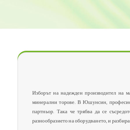
Как да изберете надежден производител на машини за 
Изборът на надежден производител на м
минерални торове. В Юшунсин, професион
партньор. Така че трябва да се съсредо
разнообразието на оборудването, и разбир