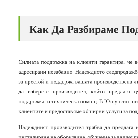
Как Да Разбираме По
Силната поддръжка на клиенти гарантира, че в
адресирани незабавно. Надеждното следпродажб
за престой и поддържа вашата производствена ли
да изберете производител, който предлага 
поддръжка, и техническа помощ. В Юшунсин, ние
клиентите и предоставяме обширни услуги за по
Надеждният производител трябва да предлага н
инсталиране на оборудване, обучение за вашия п