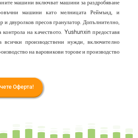
овните машини включват машини за раздробяване
фовъчни машини като мелницата Реймънд, и
р и двуролков пресов гранулатор. Допълнително,
 контрола на качеството. Yushunxin предоставя
 всички производствени нужди, включително
роизводство на варовикови торове и производство
чете Оферта!