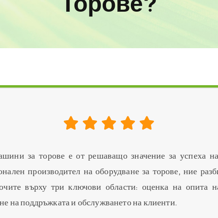
Торове?
торове?
ашини за торове е от решаващо значение за успеха на
ален производител на оборудване за торове, ние разб
точите върху три ключови области: оценка на опита н
ане на поддръжката и обслужването на клиенти.