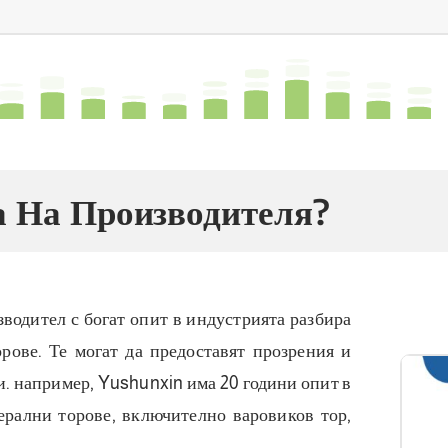
 На Производителя?
водител с богат опит в индустрията разбира
рове. Те могат да предоставят прозрения и
. например, Yushunxin има 20 години опит в
ерални торове, включително варовиков тор,