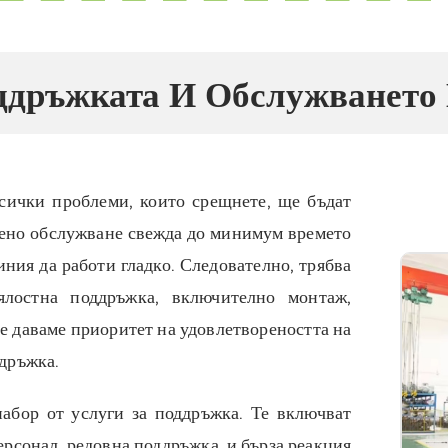
ддръжката И Обслужването
сички проблеми, които срещнете, ще бъдат
ено обслужване свежда до минимум времето
ния да работи гладко. Следователно, трябва
цялостна поддръжка, включително монтаж,
 даваме приоритет на удовлетвореността на
ддръжка.
абор от услуги за поддръжка. Те включват
ерсонал, редовна поддръжка, и бърза реакция