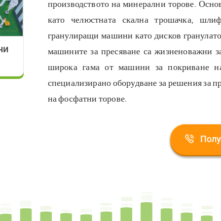
производството на минерални торове. Осн
като челюстната скална трошачка, шли
гранулиращи машини като дисков гранулато
ни
машините за пресяване са жизненоважни за
широка гама от машини за покриване на
специализирано оборудване за решения за п
на фосфатни торове.
Полу