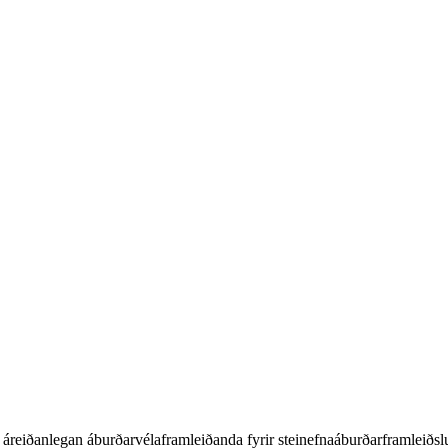
 áreiðanlegan áburðarvélaframleiðanda fyrir steinefnaáburðarframleiðslu 