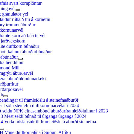
fnis svart kornplöntur
ningavél
 granulator vél
aldur rúlla Ýttu á kornefni
ary trommuáburður
tkornunarvél
onite korn að búa til vél
 jarðvegskorn
ite duftkorn búnaður
nótt kalíum áburðarbúnaður
abúnaður
ka bendilinn
mond Mill
mgrýti áburðarvél
eral áburðblöndunartæki
rðþurrkur
rðarpokavél
tir
endingar til framleiðslu á steinefnaáburði
itt sölu steinefni duftkornunarvélar í 2024
t seldu NPK efnasambönd áburðarframleiðslulínur í 2023
3 Mest seldi búnað til úrgangs úrgangs í 2024
 4 Verkefnislausnir til framleiðslu á áburði steinefna
H Mine duftkornalína í Suður -Afríku