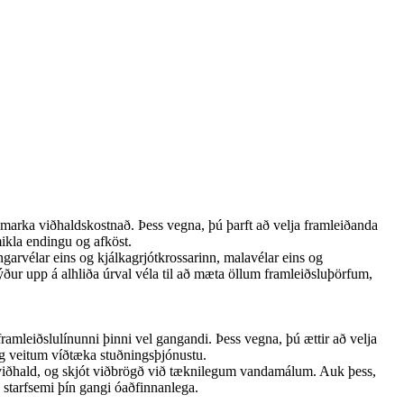
ágmarka viðhaldskostnað. Þess vegna, þú þarft að velja framleiðanda
ikla endingu og afköst.
garvélar eins og kjálkagrjótkrossarinn, malavélar eins og
ður upp á alhliða úrval véla til að mæta öllum framleiðsluþörfum,
ramleiðslulínunni þinni vel gangandi. Þess vegna, þú ættir að velja
og veitum víðtæka stuðningsþjónustu.
ið viðhald, og skjót viðbrögð við tæknilegum vandamálum. Auk þess,
ð starfsemi þín gangi óaðfinnanlega.