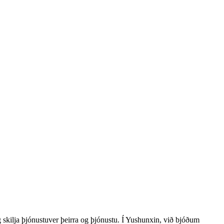
g skilja þjónustuver þeirra og þjónustu. Í Yushunxin, við bjóðum