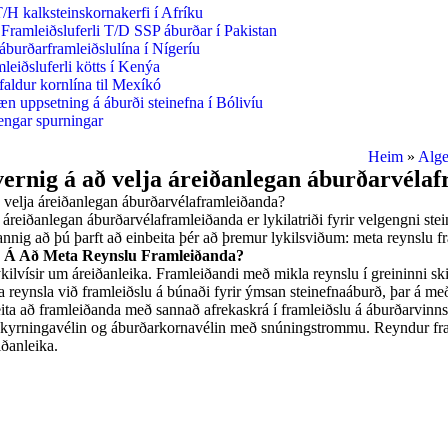
/H kalksteinskornakerfi í Afríku
Framleiðsluferli T/D SSP áburðar í Pakistan
burðarframleiðslulína í Nígeríu
leiðsluferli kötts í Kenýa
aldur kornlína til Mexíkó
æn uppsetning á áburði steinefna í Bólivíu
engar spurningar
Heim
»
Alge
ernig á að velja áreiðanlegan áburðarvéla
 velja áreiðanlegan áburðarvélaframleiðanda?
 áreiðanlegan áburðarvélaframleiðanda er lykilatriði fyrir velgengni st
nnig að þú þarft að einbeita þér að þremur lykilsviðum: meta reynslu fr
 Á Að Meta Reynslu Framleiðanda?
kilvísir um áreiðanleika. Framleiðandi með mikla reynslu í greininni sk
a reynsla við framleiðslu á búnaði fyrir ýmsan steinefnaáburð, þar á me
leita að framleiðanda með sannað afrekaskrá í framleiðslu á áburðarvinn
akyrningavélin og áburðarkornavélin með snúningstrommu. Reyndur fr
iðanleika.