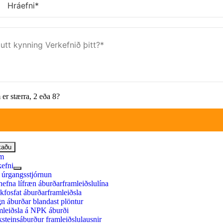
er stærra, 2 eða 8?
kaðu
m
kefni
 úrgangsstjórnun
nefna lífræn áburðarframleiðslulína
fosfat áburðarframleiðsla
 áburðar blandast plöntur
mleiðsla á NPK áburði
steinsáburður framleiðslulausnir