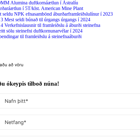
Slepptu
0MM Alumina duftkornáætlun í Ástralíu
að
ðaráætlun í 5T/klst. American Mine Plant
innihaldi
t seldu NPK efnasambönd áburðarframleiðslulínur í 2023
3 Mest seldi búnað til úrgangs úrgangs í 2024
 4 Verkefnislausnir til framleiðslu á áburði steinefna
itt sölu steinefni duftkornunarvélar í 2024
endingar til framleiðslu á steinefnaáburði
aðu
u ókeypis tilboð núna!