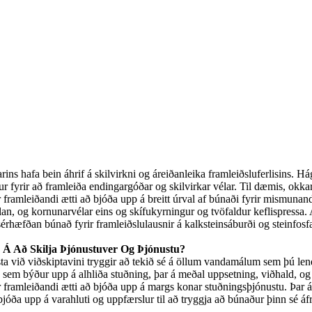
ins hafa bein áhrif á skilvirkni og áreiðanleika framleiðsluferlisins. 
ur fyrir að framleiða endingargóðar og skilvirkar vélar. Til dæmis, okka
 framleiðandi ætti að bjóða upp á breitt úrval af búnaði fyrir mismunand
n, og kornunarvélar eins og skífukyrningur og tvöfaldur keflispressa. A
érhæfðan búnað fyrir framleiðslulausnir á kalksteinsáburði og steinfosf
 Á Að Skilja Þjónustuver Og Þjónustu?
a við viðskiptavini tryggir að tekið sé á öllum vandamálum sem þú lendi
 sem býður upp á alhliða stuðning, þar á meðal uppsetning, viðhald, og
 framleiðandi ætti að bjóða upp á margs konar stuðningsþjónustu. Þar á
bjóða upp á varahluti og uppfærslur til að tryggja að búnaður þinn sé áf