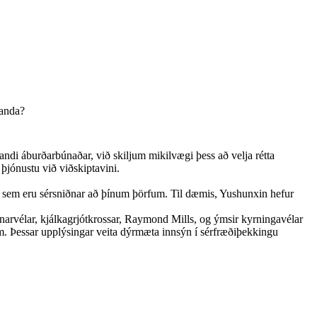
ðanda?
andi áburðarbúnaðar, við skiljum mikilvægi þess að velja rétta
þjónustu við viðskiptavini.
snir sem eru sérsniðnar að þínum þörfum. Til dæmis, Yushunxin hefur
unarvélar, kjálkagrjótkrossar, Raymond Mills, og ýmsir kyrningavélar
 Þessar upplýsingar veita dýrmæta innsýn í sérfræðiþekkingu