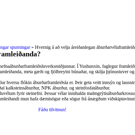
ngar spurningar
»
Hvernig á að velja áreiðanlegan áburðarvélaframlei
framleiðanda?
einefnaáburðarframleiðsluverksmiðjunnar. Í Yushunxin, faglegur framleið
amleiðanda, meta gæði og fjölbreytni búnaðar, og skilja þjónustuver og 
ilur hversu flókin áburðarframleiðsla er. Þeir geta veitt innsýn og lau
ðal kalksteinsáburður, NPK áburður, og steinfosfatáburður.
sluvélum fyrir steinefni. Þessar vélar innihalda malmgrýtisáburðarkross
amleiðandi mun hafa dæmisögur eða sögur frá ánægðum viðskiptavinum.
Fáðu tilvitnun!