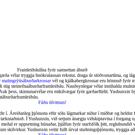
Framleiðslulína fyrir samsettan áburð
Hágæða vélar tryggja hnökralausan rekstur, draga úr stöðvunartíma, og l
r
malmgrýtisáburðarkrossar
vél og kjálkabergkrossar eru hönnuð fyrir m
i stig steinefnaáburðarframleiðslu. Nauðsynlegar vélar innihalda mulnin
uk þess, skimunarvélar eru mikilvægar fyrir gæðaeftirlit. Yushunxin bý
atáburðarframleiðslu.
Fáðu tilvitnun!
r í. Áreiðanleg þjónusta eftir sölu lágmarkar niður í miðbæ og heldur f
 tækniaðstoð. Í Yushunxin, við setjum ánægju viðskiptavina í forgang 
 meðal er uppsetning búnaðar, þjálfun fyrir starfsfólk þitt, reglubund
ram skilvirkur. Yushunxin veitir fullt úrval stuðningsþjónustu, tryggja a
Fáðu tilvitnun!