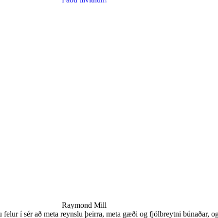
Raymond Mill
felur í sér að meta reynslu þeirra, meta gæði og fjölbreytni búnaðar, o