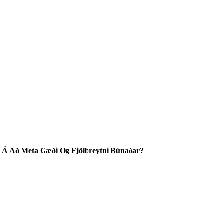
 Á Að Meta Gæði Og Fjölbreytni Búnaðar?