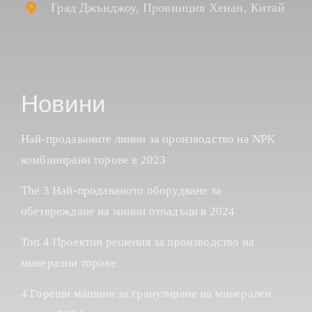
Град Джънджоу, Провинция Хенан, Китай
Новини
Най-продаваните линии за производство на NPK
комбинирани торове в 2023
The 3 Най-продаваното оборудване за
обезвреждане на минни отпадъци в 2024
Топ 4 Проектни решения за производство на
минерални торове
4 Горещи машини за гранулиране на минерален