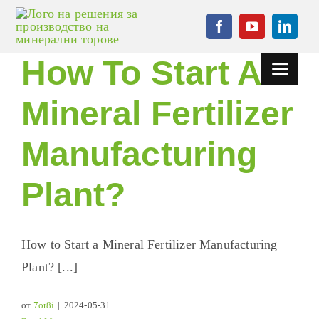
Преминете
към
съдържанието
How To Start A
Превклю
на
навигаци
Mineral Fertilizer
Начало
проекти
Manufacturing
Машина за
Plant
?
гранулиране
Помощно
оборудване
How to Start a Mineral Fertilizer Manufacturing
Новини
Plant
? [...]
Случай
от
7or8i
|
2024-05-31
Често задавани