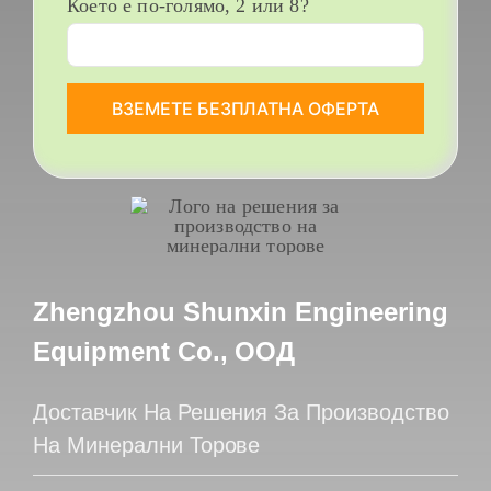
Което е по-голямо, 2 или 8?
Zhengzhou Shunxin Engineering
Equipment Co., ООД
Доставчик На Решения За Производство
На Минерални Торове