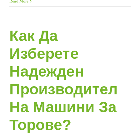
Read More
въпроси
За
Как Да
Изберете
Надежден
Производител
На Машини За
Торове?