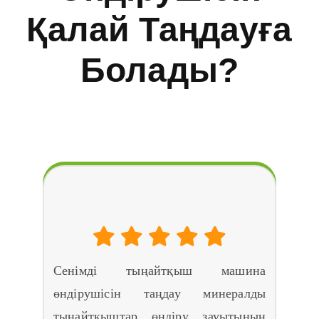
ЖҚС
Қалай Таңдауға
Жөнінде
Болады?
Сенімді тыңайтқыш машина өндірушісін қалай
таңдауға болады?
Сенімді тыңайтқыш машина
өндірушісін таңдау минералды
тыңайтқыштар өндіру зауытының