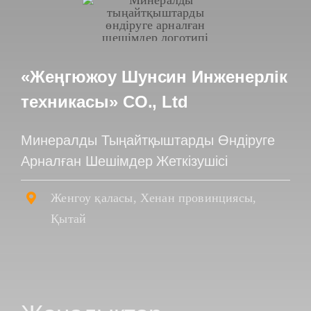
«Жеңгюжоу Шунсин Инженерлік
техникасы» CO., Ltd
Минералды Тыңайтқыштарды Өндіруге
Арналған Шешімдер Жеткізушісі
Женгоу қаласы, Хенан провинциясы,
Қытай