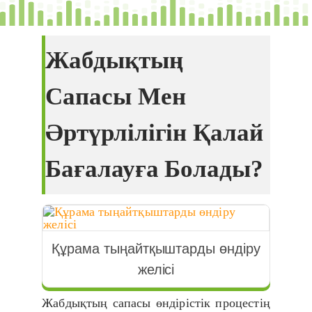
Жабдықтың
Сапасы Мен
Әртүрлілігін Қалай
Бағалауға Болады?
Құрама тыңайтқыштарды өндіру
желісі
Жабдықтың сапасы өндірістік процестің