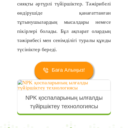
сияқты әртүрлі түйіршіктер. Тәжірибелі
өндірушіде қанағаттанған
тұтынушылардың мысалдары немесе
пікірлері болады. Бұл ақпарат олардың
тәжірибесі мен сенімділігі туралы құнды
түсініктер береді.
Баға Алыңыз!
NPK қоспаларының ылғалды
түйіршіктеу технологиясы