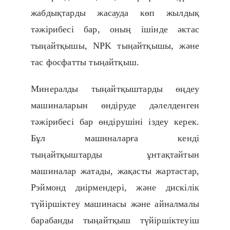
жабдықтарды жасауда көп жылдық
тәжірибесі бар, оның ішінде әктас
тыңайтқышы, NPK тыңайтқышы, және
тас фосфатты тыңайтқыш.
Минералды тыңайтқыштарды өңдеу
машиналарын өндіруде дәлелденген
тәжірибесі бар өндірушіні іздеу керек.
Бұл машиналарға кенді
тыңайтқыштарды ұнтақтайтын
машиналар жатады, жақасты жартастар,
Рэймонд диірмендері, және дискілік
түйіршіктеу машинасы және айналмалы
барабанды тыңайтқыш түйіршіктеуіш