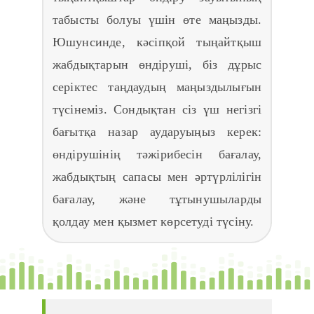
табысты болуы үшін өте маңызды.
Юшунсинде, кәсіпқой тыңайтқыш
жабдықтарын өндіруші, біз дұрыс
серіктес таңдаудың маңыздылығын
түсінеміз. Сондықтан сіз үш негізгі
бағытқа назар аударуыңыз керек:
өндірушінің тәжірибесін бағалау,
жабдықтың сапасы мен әртүрлілігін
бағалау, және тұтынушыларды
қолдау мен қызмет көрсетуді түсіну.