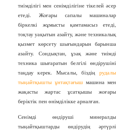
тиімділігі мен сенімділігіне тікелей әсер
етеді. Жоғары сапалы машиналар
біркелкі жұмысты қамтамасыз етеді,
тоқтау уақытын азайту, және техникалық
қызмет көрсету шығындарын барынша
азайту. Сондықтан, ұзақ және тиімді
техника шығаратын белгілі өндірушіні
таңдау керек. Мысалы, біздің
рудалы
тыңайтқышты ұнтақтағыш
машина мен
жақасты жартас ұсатқышы жоғары
беріктік пен өнімділікке арналған.
Сенімді өндіруші минералды
тыңайтқыштарды өндірудің әртүрлі