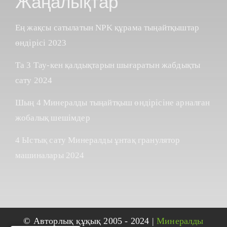
Жаңалықтар
Ең жақсы сатылатын NPK құрама тыңайтқыштар
өндірісі 2023
Та 3 Тау-кен қалдықтарын шығаратын жабдықты
сату 2024
Шың 4 Минералды тыңайтқыш өндірісіне арналған
жобалық шешімдер
4 Ыстық сату Минералды ұнтақ гранулятор
машиналары 2024
© Авторлық құқық 2005 - 2024 |
Минералды