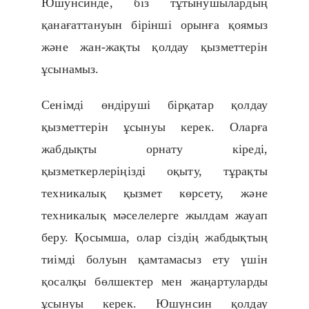
Юшунсинде, біз тұтынушылардың
қанағаттануын бірінші орынға қоямыз
және жан-жақты қолдау қызметтерін
ұсынамыз.
Сенімді өндіруші бірқатар қолдау
қызметтерін ұсынуы керек. Оларға
жабдықты орнату кіреді,
қызметкерлеріңізді оқыту, тұрақты
техникалық қызмет көрсету, және
техникалық мәселелерге жылдам жауап
беру. Қосымша, олар сіздің жабдықтың
тиімді болуын қамтамасыз ету үшін
қосалқы бөлшектер мен жаңартуларды
ұсынуы керек. Юшунсин қолдау