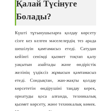
Қалай Түсінуге
Болады?
Күшті тұтынушыларға қолдау көрсету
сізге кез келген мәселелердің тез арада
шешілуін қамтамасыз етеді. Сатудан
кейінгі сенімді қызмет тоқтап қалу
уақытын азайтады және өндірістік
желінің үздіксіз жұмысын қамтамасыз
етеді. Сондықтан, жан-жақты қолдау
көрсететін өндірушіні таңдау керек,
орнатуды қоса алғанда, техникалық
қызмет көрсету, және техникалық көмек.