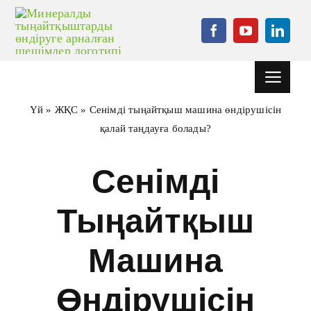
Мазмұнға
өту
Навигац
ауыстыр
Үй
»
ЖҚС
»
Сенімді тыңайтқыш машина өндірушісін
Үй
қалай таңдауға болады?
Жобалар
Сенімді
Грануляция
машинасы
Тыңайтқыш
Көмекші жабдық
Машина
Жаңалықтар
Чемодан
Өндірушісін