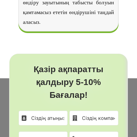
өндіру зауытының табысты болуын
қамтамасыз ететін өндірушіні таңдай
аласыз.
Қазір ақпаратты
қалдыру 5-10%
Бағалар!