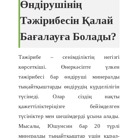
Өндірушінің
Тәжірибесін Қалай
Бағалауға Болады?
Тәжірибе – сенімділіктің негізгі
көрсеткіші. Өнеркәсіпте үлкен
тәжірибесі бар өндіруші минералды
тыңайтқыштарды өндірудің күрделілігін
түсінеді. Олар сіздің нақты
қажеттіліктеріңізге бейімделген
түсініктер мен шешімдерді ұсына алады.
Мысалы, Юшунсин бар 20 түрлі
минералды тыңайтқыштар үшін құрал-