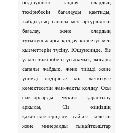
өндірушісін таңдау олардың
тәжірибесін бағалауды қамтиды,
жабдықтың сапасы мен әртүрлілігін
бағалау, және олардың
тұтынушыларға қолдау көрсетуі мен
қызметтерін түсіну. Юшунсинде, біз
үлкен тәжірибені ұсынамыз, жоғары
сапалы жабдық, және тиімді және
үнемді өндіріске қол жеткізуге
көмектесетін жан-жақты қолдау. Осы
факторларды мұқият қарастыру
арқылы, Сіз өзіңіздің
қажеттіліктеріңізге сәйкес келетін
және минералды тыңайтқыштар