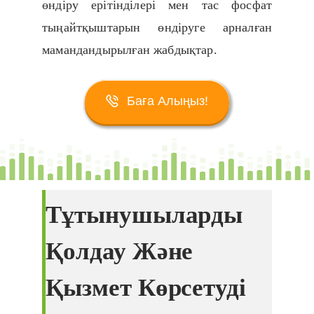
өндіру ерітінділері мен тас фосфат
тыңайтқыштарын өндіруге арналған
мамандандырылған жабдықтар.
Баға Алыңыз!
Тұтынушыларды
Қолдау Және
Қызмет Көрсетуді