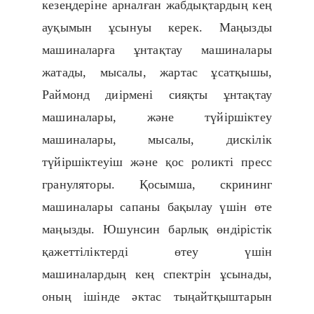
кезеңдеріне арналған жабдықтардың кең
ауқымын ұсынуы керек. Маңызды
машиналарға ұнтақтау машиналары
жатады, мысалы, жартас ұсатқышы,
Раймонд диірмені сияқты ұнтақтау
машиналары, және түйіршіктеу
машиналары, мысалы, дискілік
түйіршіктеуіш және қос роликті пресс
грануляторы. Қосымша, скрининг
машиналары сапаны бақылау үшін өте
маңызды. Юшунсин барлық өндірістік
қажеттіліктерді өтеу үшін
машиналардың кең спектрін ұсынады,
оның ішінде әктас тыңайтқыштарын