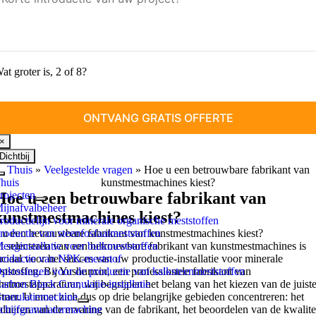
at groter is, 2 of 8?
×
Dichtbij
Thuis
»
Veelgestelde vragen
»
Hoe u een betrouwbare fabrikant van
Schakel
huis
kunstmestmachines kiest?
navigatie
rojecten
Hoe u een betrouwbare fabrikant van
in
ijnafvalbeheer
kunstmestmachines kiest?
roductielijn voor minerale organische meststoffen
u een betrouwbare fabrikant van kunstmestmachines kiest?
roductie van steenfosfaatmeststoffen
t selecteren van een betrouwbare fabrikant van kunstmestmachines is
enginstallatie voor bulkmeststoffen
uciaal voor het succes van uw productie-installatie voor minerale
roductie van NPK-meststof
ststoffen. Bij Yushunxin, een professionele fabrikant van
plossingen voor de productie van kalksteenmeststoffen
nstmestapparatuur, wij begrijpen het belang van het kiezen van de juist
arbon Black Granulatie-installatie
rtner. U moet zich dus op drie belangrijke gebieden concentreren: het
ranulatiemachine
alueren van de ervaring van de fabrikant, het beoordelen van de kwalite
chijfgranulatormachine