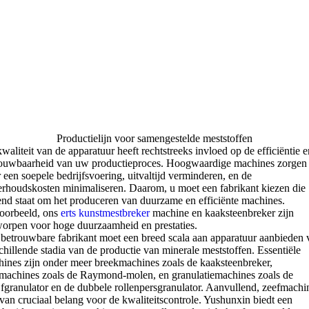
Productielijn voor samengestelde meststoffen
waliteit van de apparatuur heeft rechtstreeks invloed op de efficiëntie e
ouwbaarheid van uw productieproces. Hoogwaardige machines zorgen
 een soepele bedrijfsvoering, uitvaltijd verminderen, en de
rhoudskosten minimaliseren. Daarom, u moet een fabrikant kiezen die
nd staat om het produceren van duurzame en efficiënte machines.
oorbeeld, ons
erts kunstmestbreker
machine en kaaksteenbreker zijn
orpen voor hoge duurzaamheid en prestaties.
betrouwbare fabrikant moet een breed scala aan apparatuur aanbieden 
chillende stadia van de productie van minerale meststoffen. Essentiële
ines zijn onder meer breekmachines zoals de kaaksteenbreker,
pmachines zoals de Raymond-molen, en granulatiemachines zoals de
jfgranulator en de dubbele rollenpersgranulator. Aanvullend, zeefmachi
 van cruciaal belang voor de kwaliteitscontrole. Yushunxin biedt een