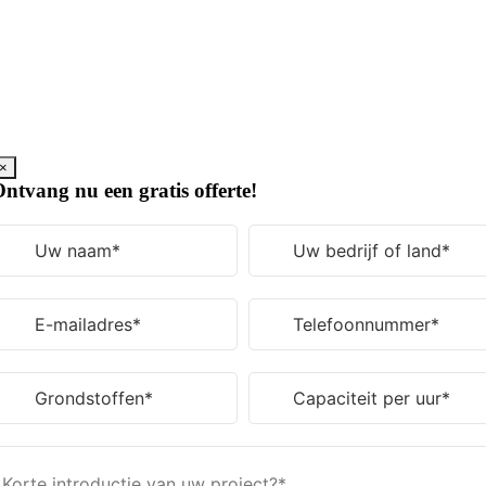
Ga
naar
de
inhoud
×
ntvang nu een gratis offerte!