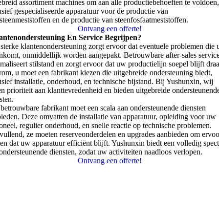
ebreid assortiment machines om aan alle productiebehoeften te voldoen
usief gespecialiseerde apparatuur voor de productie van
steenmeststoffen en de productie van steenfosfaatmeststoffen.
Ontvang een offerte!
antenondersteuning En Service Begrijpen?
sterke klantenondersteuning zorgt ervoor dat eventuele problemen die 
nkomt, onmiddellijk worden aangepakt. Betrouwbare after-sales servic
maliseert stilstand en zorgt ervoor dat uw productielijn soepel blijft draa
om, u moet een fabrikant kiezen die uitgebreide ondersteuning biedt,
usief installatie, onderhoud, en technische bijstand. Bij Yushunxin, wij
n prioriteit aan klanttevredenheid en bieden uitgebreide ondersteunend
sten.
betrouwbare fabrikant moet een scala aan ondersteunende diensten
ieden. Deze omvatten de installatie van apparatuur, opleiding voor uw
oneel, regulier onderhoud, en snelle reactie op technische problemen.
ullend, ze moeten reserveonderdelen en upgrades aanbieden om ervoo
en dat uw apparatuur efficiënt blijft. Yushunxin biedt een volledig spec
ondersteunende diensten, zodat uw activiteiten naadloos verlopen.
Ontvang een offerte!