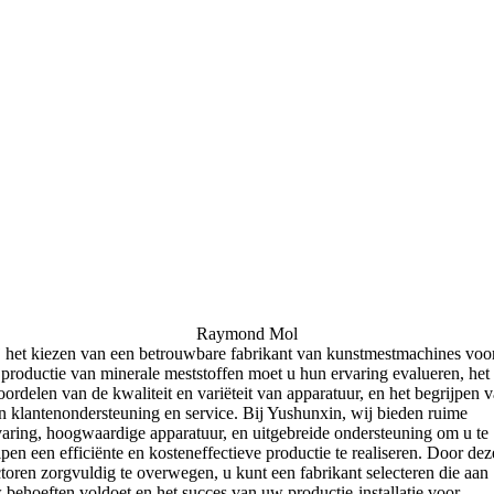
Raymond Mol
j het kiezen van een betrouwbare fabrikant van kunstmestmachines voo
 productie van minerale meststoffen moet u hun ervaring evalueren, het
oordelen van de kwaliteit en variëteit van apparatuur, en het begrijpen 
n klantenondersteuning en service. Bij Yushunxin, wij bieden ruime
varing, hoogwaardige apparatuur, en uitgebreide ondersteuning om u te
lpen een efficiënte en kosteneffectieve productie te realiseren. Door dez
ctoren zorgvuldig te overwegen, u kunt een fabrikant selecteren die aan
 behoeften voldoet en het succes van uw productie-installatie voor