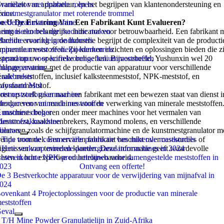
 variëteit van apparatuur, en het begrijpen van klantenondersteuning en
ranulator met dubbele rolpers
vice.
unstmestgranulator met roterende trommel
e U De Ervaring Van Een Fabrikant Kunt Evalueren?
oedergranulatormachine
ring is een belangrijke indicator voor betrouwbaarheid. Een fabrikant 
entonietkorrels die machine maken
ebreide ervaring in de industrie begrijpt de complexiteit van de producti
achine voor kleigrondkorrels
minerale meststoffen. Zij kunnen inzichten en oplossingen bieden die z
pparatuur voor zeolietpoederkorrels
stemd op uw specifieke behoeften. Bijvoorbeeld, Yushunxin wel 20
pparatuur voor korrelvormige kaliummeststoffen
nlange ervaring met de productie van apparatuur voor verschillende
ulpapparatuur
rale meststoffen, inclusief kalksteenmeststof, NPK-meststof, en
aakbreker
nfosfaatmeststof.
aymond Mol
et op zoek gaan naar een fabrikant met een bewezen staat van dienst i
rtsmeststofbrekermachine
produceren van machines voor de verwerking van minerale meststoffen.
enger voor minerale meststoffen
 machines behoren onder meer machines voor het vermalen van
unstmest droger
kunstmest, kaaksteenbrekers, Raymond molens, en verschillende
eststofzakmachine
ulatoren zoals de schijfgranulatormachine en de kunstmestgranulator m
ieuws
rende trommel. Een ervaren fabrikant beschikt over casestudies of
 Tips voor de commerciële productie van minerale mestkorrels
igenissen van tevreden klanten. Deze informatie geeft waardevolle
 Hete verkoop minerale poedergranulatormachines in 2024
chten in hun expertise en betrouwbaarheid.
estverkochte NPK-productielijnen voor samengestelde meststoffen in
023
Ontvang een offerte!
e 3 Bestverkochte apparatuur voor de verwijdering van mijnafval in
024
ovenkant 4 Projectoplossingen voor de productie van minerale
eststoffen
eval
 T/H Mine Powder Granulatielijn in Zuid-Afrika