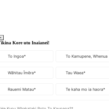
Tīpoka
ki
te
ihirangi
×
ikina Kore utu Inaianei!