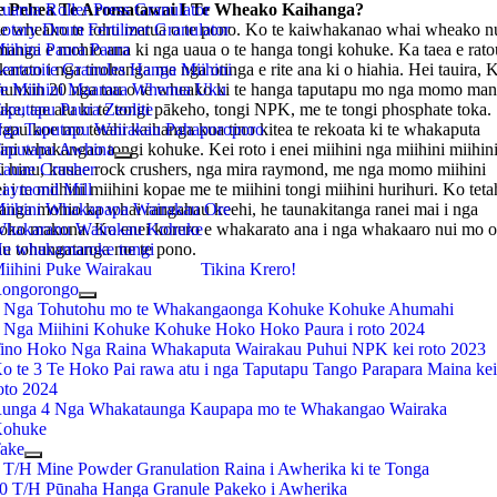
 Pehea Te Aromatawai I Te Wheako Kaihanga?
uarua Roller Press Granulator
e wheako te tohu matua o te pono. Ko te kaiwhakanao whai wheako nu
otary Drum Fertilizer Granulator
manga e mohio ana ki nga uaua o te hanga tongi kohuke. Ka taea e rato
iihini Paura Paura
arato i nga tirohanga me nga otinga e rite ana ki o hiahia. Hei tauira, K
entonite Granules Hanga Miihini
unxin 20 nga tau o te wheako ki te hanga taputapu mo nga momo man
e Miihini Maamaa Whenua Uku
ke, tae atu ki te tongi pākeho, tongi NPK, me te tongi phosphate toka.
aputapu Paura Zeolite
apu koe mo tetahi kaihanga kua tino kitea te rekoata ki te whakaputa
ga Taputapu Wairakau Pahaporoporo
ini whakangao tongi kohuke. Kei roto i enei miihini nga miihini miihin
aputapu Awhina
i hinu, kauae rock crushers, nga mira raymond, me nga momo miihini
auae Crusher
i i te miihini miihini kopae me te miihini tongi miihini hurihuri. Ko teta
aymond Mill
anga mohio ka whai rangahau keehi, he taunakitanga ranei mai i nga
iihini Whakapapa Wairakau Ore
oko makona. Ko enei korero e whakarato ana i nga whakaaro nui mo 
hakaranu Wairakau Kohuke
au tohungatanga me te pono.
e whakamaroke tongi
iihini Puke Wairakau
Tikina Krero!
ongorongo
 Nga Tohutohu mo te Whakangaonga Kohuke Kohuke Ahumahi
 Nga Miihini Kohuke Kohuke Hoko Hoko Paura i roto 2024
ino Hoko Nga Raina Whakaputa Wairakau Puhui NPK kei roto 2023
o te 3 Te Hoko Pai rawa atu i nga Taputapu Tango Parapara Maina ke
oto 2024
unga 4 Nga Whakataunga Kaupapa mo te Whakangao Wairaka
ohuke
ake
 T/H Mine Powder Granulation Raina i Awherika ki te Tonga
0 T/H Pūnaha Hanga Granule Pakeko i Awherika