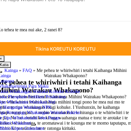
o tehea te mea nui ake, 2 ranei 8?
×
Katia
Kainga
»
FAQ
»
Me pehea te whiriwhiri i tetahi Kaihanga Miihini
Takahuri
ainga
Wairakau Whakapono?
Navigation
aupapa
Me pehea te whiriwhiri i tetahi Kaihanga
hakahaerenga Para Maku
Miihini Wairakau Whakapono?
aina Whakangao Wairaka Kohuke Kohuke
ehea te whiriwhiri i tetahi Kaihanga Miihini Wairakau Whakapono?
oka Phosphate Fertilizer Production
 te whiriwhiri i tetahi kaihanga miihini tongi pono he mea nui mo te
ipu Whakaranu Wairakau Nui
gitu o to tipu whakangao tongi kohuke. I Yushunxin, he kaihanga
e Hanganga Wairakau NPK
putapu tongi ngaio, e mohio ana matou ki te hiranga o te whiriwhiri i te
ga Rongonga Whakangao Wairaka Pakeko
a pai. Na me arotahi koe ki nga waahanga matua e toru: te arotake i te
e Tipu Whakakotahi Wao Pango
eako o te kaihanga, te aromatawai i te kounga me te momo taputapu, 
iihini Whakanui
mohio ki te tautoko me te ratonga kiritaki.
īhini Kōpae Granulator