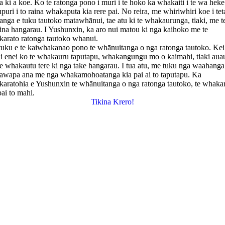
a ki a koe. Ko te ratonga pono i muri i te hoko ka whakaiti i te wa hek
upuri i to raina whakaputa kia rere pai. No reira, me whiriwhiri koe i tet
anga e tuku tautoko matawhānui, tae atu ki te whakaurunga, tiaki, me t
na hangarau. I Yushunxin, ka aro nui matou ki nga kaihoko me te
arato ratonga tautoko whanui.
uku e te kaiwhakanao pono te whānuitanga o nga ratonga tautoko. Kei
 i enei ko te whakauru taputapu, whakangungu mo o kaimahi, tiaki aua
e whakautu tere ki nga take hangarau. I tua atu, me tuku nga waahanga
wapa ana me nga whakamohoatanga kia pai ai to taputapu. Ka
aratohia e Yushunxin te whānuitanga o nga ratonga tautoko, te whakar
pai to mahi.
Tikina Krero!