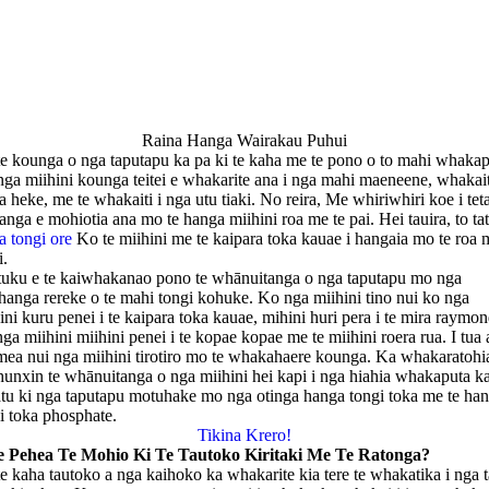
Raina Hanga Wairakau Puhui
e kounga o nga taputapu ka pa ki te kaha me te pono o to mahi whakap
ga miihini kounga teitei e whakarite ana i nga mahi maeneene, whakait
a heke, me te whakaiti i nga utu tiaki. No reira, Me whiriwhiri koe i tet
anga e mohiotia ana mo te hanga miihini roa me te pai. Hei tauira, to ta
 tongi ore
Ko te miihini me te kaipara toka kauae i hangaia mo te roa 
i.
uku e te kaiwhakanao pono te whānuitanga o nga taputapu mo nga
anga rereke o te mahi tongi kohuke. Ko nga miihini tino nui ko nga
ini kuru penei i te kaipara toka kauae, mihini huri pera i te mira raymon
ga miihini miihini penei i te kopae kopae me te miihini roera rua. I tua 
ea nui nga miihini tirotiro mo te whakahaere kounga. Ka whakaratohi
unxin te whānuitanga o nga miihini hei kapi i nga hiahia whakaputa ka
atu ki nga taputapu motuhake mo nga otinga hanga tongi toka me te ha
i toka phosphate.
Tikina Krero!
 Pehea Te Mohio Ki Te Tautoko Kiritaki Me Te Ratonga?
e kaha tautoko a nga kaihoko ka whakarite kia tere te whakatika i nga 