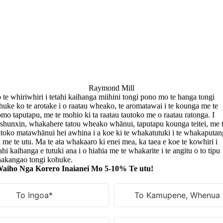
Raymond Mill
 te whiriwhiri i tetahi kaihanga miihini tongi pono mo te hanga tongi
huke ko te arotake i o raatau wheako, te aromatawai i te kounga me te
mo taputapu, me te mohio ki ta raatau tautoko me o raatau ratonga. I
shunxin, whakahere tatou wheako whānui, taputapu kounga teitei, me 
utoko matawhānui hei awhina i a koe ki te whakatutuki i te whakaputan
i me te utu. Ma te ata whakaaro ki enei mea, ka taea e koe te kowhiri i
ahi kaihanga e tutuki ana i o hiahia me te whakarite i te angitu o to tipu
akangao tongi kohuke.
aiho Nga Korero Inaianei Mo 5-10% Te utu!