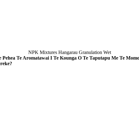
NPK Mixtures Hangarau Granulation Wet
 Pehea Te Aromatawai I Te Kounga O Te Taputapu Me Te Mom
reke?