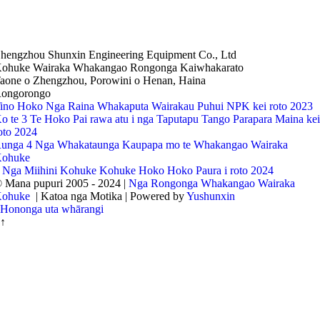
hengzhou Shunxin Engineering Equipment Co., Ltd
ohuke Wairaka Whakangao Rongonga Kaiwhakarato
aone o Zhengzhou, Porowini o Henan, Haina
ongorongo
ino Hoko Nga Raina Whakaputa Wairakau Puhui NPK kei roto 2023
o te 3 Te Hoko Pai rawa atu i nga Taputapu Tango Parapara Maina ke
oto 2024
unga 4 Nga Whakataunga Kaupapa mo te Whakangao Wairaka
ohuke
 Nga Miihini Kohuke Kohuke Hoko Hoko Paura i roto 2024
 Mana pupuri 2005 - 2024 |
Nga Rongonga Whakangao Wairaka
ohuke
| Katoa nga Motika | Powered by
Yushunxin
Hononga uta whārangi
↑