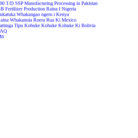
00 T/D SSP Manufacturing Processing in Pakistan
B Fertilizer Production Raina I Nigeria
ukatuka Whakangao ngeru i Kenya
aina Whakanuia Roera Rua Ki Mexico
atūnga Tipu Kohuke Kohuke Kohuke Ki Bolivia
FAQ
Mō