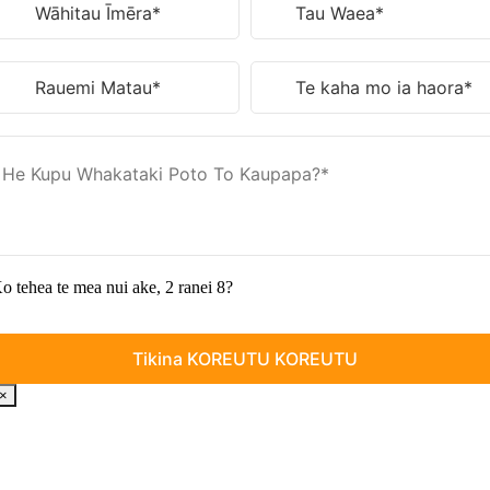
o tehea te mea nui ake, 2 ranei 8?
×