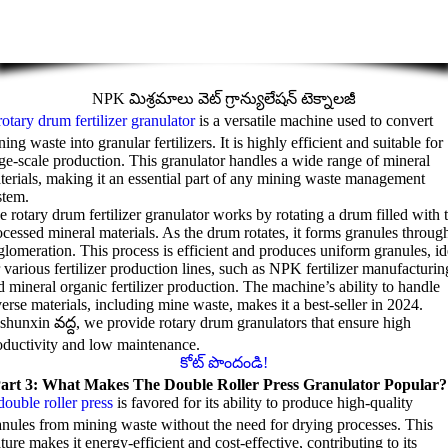
NPK మిశ్రమాలు వెట్ గ్రాన్యులేషన్ టెక్నాలజీ
rotary drum fertilizer granulator
is a versatile machine used to convert
ing waste into granular fertilizers
.
It is highly efficient and suitable for
rge-scale production
.
This granulator handles a wide range of mineral
terials
,
making it an essential part of any mining waste management
stem
.
e rotary drum fertilizer granulator works by rotating a drum filled with 
ocessed mineral materials
.
As the drum rotates
,
it forms granules throug
glomeration
.
This process is efficient and produces uniform granules
,
id
 various fertilizer production lines
,
such as NPK fertilizer manufacturin
d mineral organic fertilizer production
.
The machine’s ability to handle
verse materials
,
including mine waste
,
makes it a best-seller in
2024.
shunxin వద్ద,
we provide rotary drum granulators that ensure high
oductivity and low maintenance
.
కోట్ పొందండి!
art
3:
What Makes The Double Roller Press Granulator Popular
?
double roller press
is favored for its ability to produce high-quality
anules from mining waste without the need for drying processes
.
This
ature makes it energy-efficient and cost-effective
,
contributing to its