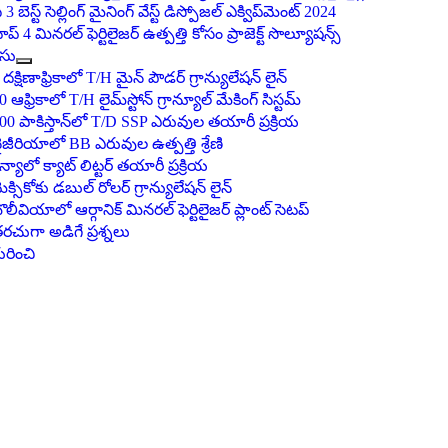
ి 3 బెస్ట్ సెల్లింగ్ మైనింగ్ వేస్ట్ డిస్పోజల్ ఎక్విప్‌మెంట్ 2024
ాప్ 4 మినరల్ ఫెర్టిలైజర్ ఉత్పత్తి కోసం ప్రాజెక్ట్ సొల్యూషన్స్
ేసు
 దక్షిణాఫ్రికాలో T/H మైన్ పౌడర్ గ్రాన్యులేషన్ లైన్
0 ఆఫ్రికాలో T/H లైమ్‌స్టోన్ గ్రాన్యూల్ మేకింగ్ సిస్టమ్
00 పాకిస్తాన్‌లో T/D SSP ఎరువుల తయారీ ప్రక్రియ
ైజీరియాలో BB ఎరువుల ఉత్పత్తి శ్రేణి
ెన్యాలో క్యాట్ లిట్టర్ తయారీ ప్రక్రియ
ెక్సికోకు డబుల్ రోలర్ గ్రాన్యులేషన్ లైన్
ొలీవియాలో ఆర్గానిక్ మినరల్ ఫెర్టిలైజర్ ప్లాంట్ సెటప్
రచుగా అడిగే ప్రశ్నలు
ురించి