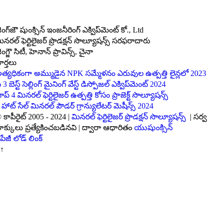
ెంగ్‌జౌ షుంక్సిన్ ఇంజనీరింగ్ ఎక్విప్‌మెంట్ కో., Ltd
ినరల్ ఫెర్టిలైజర్ ప్రొడక్షన్ సొల్యూషన్స్ సరఫరాదారు
ెంగ్జౌ సిటీ, హెనాన్ ప్రావిన్స్, చైనా
ార్తలు
త్యధికంగా అమ్ముడైన NPK సమ్మేళనం ఎరువుల ఉత్పత్తి లైన్లలో 2023
ి 3 బెస్ట్ సెల్లింగ్ మైనింగ్ వేస్ట్ డిస్పోజల్ ఎక్విప్‌మెంట్ 2024
ాప్ 4 మినరల్ ఫెర్టిలైజర్ ఉత్పత్తి కోసం ప్రాజెక్ట్ సొల్యూషన్స్
 హాట్ సేల్ మినరల్ పౌడర్ గ్రాన్యులేటర్ మెషీన్స్ 2024
 కాపీరైట్ 2005 - 2024 |
మినరల్ ఫెర్టిలైజర్ ప్రొడక్షన్ సొల్యూషన్స్
| సర్వ
క్కులు ప్రత్యేకించబడినవి | ద్వారా ఆధారితం
యుషుంక్సిన్
పేజీ లోడ్ లింక్
↑