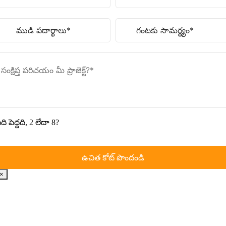
ది పెద్దది, 2 లేదా 8?
×