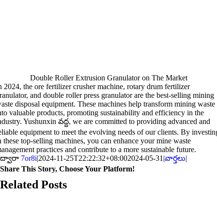
Double Roller Extrusion Granulator on The Market
n
2024,
the ore fertilizer crusher machine
,
rotary drum fertilizer
ranulator
,
and double roller press granulator are the best-selling mining
aste disposal equipment
.
These machines help transform mining waste
nto valuable products
,
promoting sustainability and efficiency in the
ndustry
. Yushunxin వద్ద,
we are committed to providing advanced and
eliable equipment to meet the evolving needs of our clients
.
By investin
n these top-selling machines
,
you can enhance your mine waste
anagement practices and contribute to a more sustainable future
.
ద్వారా
7or8i
|
2024-11-25T22:22:32+08:00
2024-05-31
|
వార్తలు
|
Share This Story
,
Choose Your Platform
!
Facebook
X
Reddit
లింక్డ్ఇన్
WhatsApp
Telegram
Tumblr
Pinterest
Vk
Xing
ఇమెయిల్
Related Posts