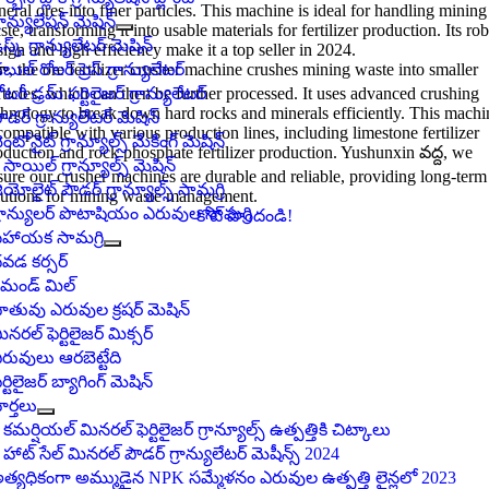
eral ores into finer particles
.
This machine is ideal for handling mining
్రాన్యులేషన్ మెషిన్
ste
,
transforming it into usable materials for fertilizer production
.
Its ro
ిస్క్ గ్రాన్యులేటర్ మెషిన్
ign and high efficiency make it a top seller in
2024.
గా,
బుల్ రోలర్ ప్రెస్ గ్రాన్యులేటర్
the ore fertilizer crusher machine crushes mining waste into smaller
ticles
ోటరీ డ్రమ్ ఫర్టిలైజర్ గ్రాన్యులేటర్
,
which can then be further processed
.
It uses advanced crushing
chnology to break down hard rocks and minerals efficiently
.
This machi
ౌడర్ గ్రాన్యులేటర్ మెషిన్
 compatible with various production lines
,
including limestone fertilizer
ెంటోనైట్ గ్రాన్యూల్స్ మేకింగ్ మెషిన్
oduction and rock phosphate fertilizer production
. Yushunxin వద్ద,
we
్లే సాయిల్ గ్రాన్యూల్స్ మెషిన్
sure our crusher machines are durable and reliable
,
providing long-term
ియోలైట్ పౌడర్ గ్రాన్యూల్స్ సామగ్రి
lutions for mining waste management
.
్రాన్యులర్ పొటాషియం ఎరువుల సామగ్రి
కోట్ పొందండి!
హాయక సామగ్రి
వడ కర్సర్
ేమండ్ మిల్
ాతువు ఎరువుల క్రషర్ మెషిన్
ినరల్ ఫెర్టిలైజర్ మిక్సర్
రువులు ఆరబెట్టేది
ర్టిలైజర్ బ్యాగింగ్ మెషిన్
ార్తలు
 కమర్షియల్ మినరల్ ఫెర్టిలైజర్ గ్రాన్యూల్స్ ఉత్పత్తికి చిట్కాలు
 హాట్ సేల్ మినరల్ పౌడర్ గ్రాన్యులేటర్ మెషీన్స్ 2024
త్యధికంగా అమ్ముడైన NPK సమ్మేళనం ఎరువుల ఉత్పత్తి లైన్లలో 2023