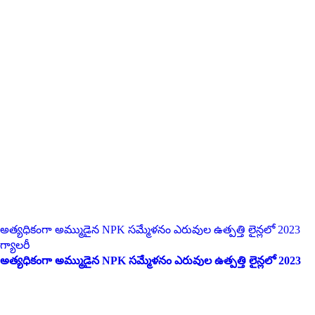
అత్యధికంగా అమ్ముడైన NPK సమ్మేళనం ఎరువుల ఉత్పత్తి లైన్లలో 2023
గ్యాలరీ
అత్యధికంగా అమ్ముడైన NPK సమ్మేళనం ఎరువుల ఉత్పత్తి లైన్లలో 2023