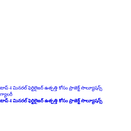
టాప్ 4 మినరల్ ఫెర్టిలైజర్ ఉత్పత్తి కోసం ప్రాజెక్ట్ సొల్యూషన్స్
గ్యాలరీ
టాప్ 4 మినరల్ ఫెర్టిలైజర్ ఉత్పత్తి కోసం ప్రాజెక్ట్ సొల్యూషన్స్