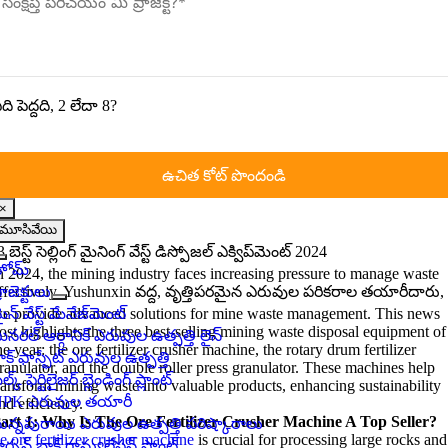
ది పెద్దది, 2 లేదా 8?
×
మూసివేయి
3 బెస్ట్ సెల్లింగ్ మైనింగ్ వేస్ట్ డిస్పోజల్ ఎక్విప్‌మెంట్ 2024
నావిగేషన్‌ని
హోమ్
n
2024,
the mining industry faces increasing pressure to manage waste
టోగుల్
్రాజెక్టులు
ffectively
. Yushunxin వద్ద, వృత్తిపరమైన ఎరువుల పరికరాల తయారీదారు,
చేయండి
ైన్ వేస్ట్ మేనేజ్‌మెంట్
e provide advanced solutions for mine waste management
.
This news
ost highlights the three best-selling mining waste disposal equipment of
ినరల్ ఆర్గానిక్ ఎరువుల ఉత్పత్తి లైన్
he year
:
the ore fertilizer crusher machine
,
the rotary drum fertilizer
ాక్ ఫాస్ఫేట్ ఎరువుల ఉత్పత్తి
ranulator
,
and the double roller press granulator
.
These machines help
ల్క్ ఫెర్టిలైజర్ బ్లెండింగ్ ప్లాంట్
ransform mining waste into valuable products
,
enhancing sustainability
PK ఎరువుల తయారీ
nd efficiency
.
art
1:
Why Is The Ore Fertilizer Crusher Machine A Top Seller
?
ున్నపురాయి ఎరువుల ఉత్పత్తి పరిష్కారాలు
e ore fertilizer crusher machine
is crucial for processing large rocks and
ార్బన్ బ్లాక్ గ్రాన్యులేషన్ ప్లాంట్