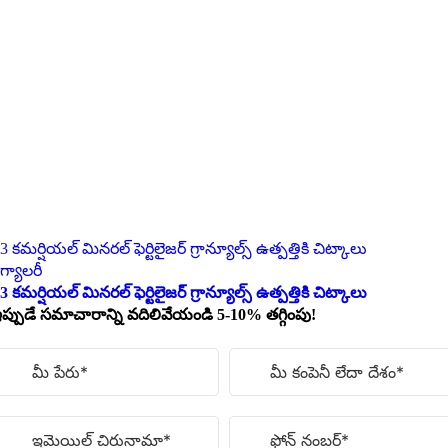
3 కమర్షియల్ మినరల్ ఫెర్టిలైజర్ గ్రాన్యూల్స్ ఉత్పత్తికి చిట్కాలు
గ్యాలరీ
3 కమర్షియల్ మినరల్ ఫెర్టిలైజర్ గ్రాన్యూల్స్ ఉత్పత్తికి చిట్కాలు
ప్పుడే సమాచారాన్ని వదిలివేయండి 5-10% తగ్గింపు!