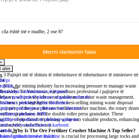
 cila është më e madhe, 2 ose 8?
×
I afërt
e
3 Pajisjet më të shitura të mbeturinave të mbeturinave të minierave në
Toggle
24
htëpi
Navigation
rojekte
n
2024,
the mining industry faces increasing pressure to manage waste
enaxhimi i mbeturinave të minave
ffectively
. Në Yushunxin, një prodhues profesional i pajisjeve të
inja e prodhimit të plehrave organike minerale
lehrave,
we provide advanced solutions for mine waste management
.
rodhimi i plehrave fosfat shkëmbor
his news post highlights the three best-selling mining waste disposal
imë për përzierjen e plehrave me shumicë
quipment of the year
:
the ore fertilizer crusher machine
,
the rotary drum
rodhimi i plehrave NPK
ertilizer granulator
,
and the double roller press granulator
.
These
gjidhje të prodhimit të plehrave gëlqeror
achines help transform mining waste into valuable products
,
enhancin
imë e zezë e kokrrizave të karbonit
ustainability and efficiency
.
rimcë
art
1:
Why Is The Ore Fertilizer Crusher Machine A Top Seller
?
e ore fertilizer crusher machine
akinë granululuese e diskut
is crucial for processing large rocks and