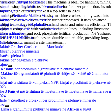
eral ores into finer particles
ranulator i shtypit të dyfishtë
.
This machine is ideal for handling mining
ste
ranulator i plehrave të daulleve rrotulluese
,
transforming it into usable materials for fertilizer production
.
Its ro
ign and high efficiency make it a top seller in
akinë granululuese pluhuri
2024.
r më tepër,
ranulat Bentonite Makinë Making
the ore fertilizer crusher machine crushes mining waste into
ller particles
akinë e kokrrizave të tokës balte
,
which can then be further processed
.
It uses advanced
ushing technology to break down hard rocks and minerals efficiently
ajisjet e kokrrizave të pluhurit zeolite
.
Th
chine is compatible with various production lines
ajisjet e plehrave të kaliumit kokrrizor
,
including limestone
rtilizer production and rock phosphate fertilizer production
ajisje ndihmëse
. Në Yushunx
 ensure our crusher machines are durable and reliable
URKESI I NIGR -it
,
providing long-
rm solutions for mining waste management
ulli Raymond
.
akinë Crusher Crusher
Marr kudo!
ikser i plehrave minerale
harëse plehrash
akinë për bagazhin e plehrave
ajme
 Këshilla për prodhimin e granulave të plehrave minerale
 Makineritë e granulatorit të pluhurit të shitjes së nxehtë në Granulator
024
injat më të shitura të kompleksit NPK Linjat e prodhimit të plehrave në
023
he
3 Pajisjet më të shitura të mbeturinave të mbeturinave të minierave 
024
 lartë 4 Zgjidhjet e projektit për prodhimin e plehrave minerale
ast
 Linja e granulimit të pluhurit të minave në Afrikën e Jugut