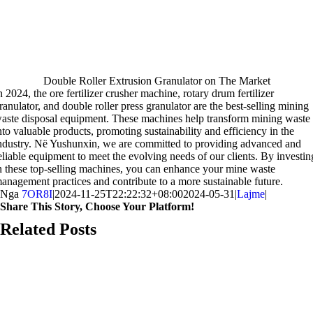
Double Roller Extrusion Granulator on The Market
n
2024,
the ore fertilizer crusher machine
,
rotary drum fertilizer
ranulator
,
and double roller press granulator are the best-selling mining
aste disposal equipment
.
These machines help transform mining waste
nto valuable products
,
promoting sustainability and efficiency in the
ndustry
. Në Yushunxin,
we are committed to providing advanced and
eliable equipment to meet the evolving needs of our clients
.
By investin
n these top-selling machines
,
you can enhance your mine waste
anagement practices and contribute to a more sustainable future
.
Nga
7OR8I
|
2024-11-25T22:22:32+08:00
2024-05-31
|
Lajme
|
Share This Story
,
Choose Your Platform
!
Facebook
X
Reddit
LinkedIn
Whatsapp
Telegram
Tumblr
Pinterest
Vk
Xing
Postë
Related Posts
elektronike