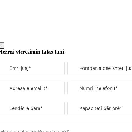
Kalo
tek
përmbajtja
×
errni vlerësimin falas tani!