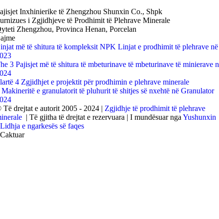
ajisjet Inxhinierike të Zhengzhou Shunxin Co., Shpk
urnizues i Zgjidhjeve të Prodhimit të Plehrave Minerale
yteti Zhengzhou, Provinca Henan, Porcelan
ajme
injat më të shitura të kompleksit NPK Linjat e prodhimit të plehrave në
023
he
3 Pajisjet më të shitura të mbeturinave të mbeturinave të minierave 
024
 lartë 4 Zgjidhjet e projektit për prodhimin e plehrave minerale
 Makineritë e granulatorit të pluhurit të shitjes së nxehtë në Granulator
024
 Të drejtat e autorit 2005 - 2024 |
Zgjidhje të prodhimit të plehrave
inerale
| Të gjitha të drejtat e rezervuara | I mundësuar nga
Yushunxin
Lidhja e ngarkesës së faqes
Caktuar