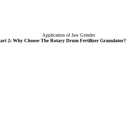
Application of Jaw Grinder
art
2:
Why Choose The Rotary Drum Fertilizer Granulator
?