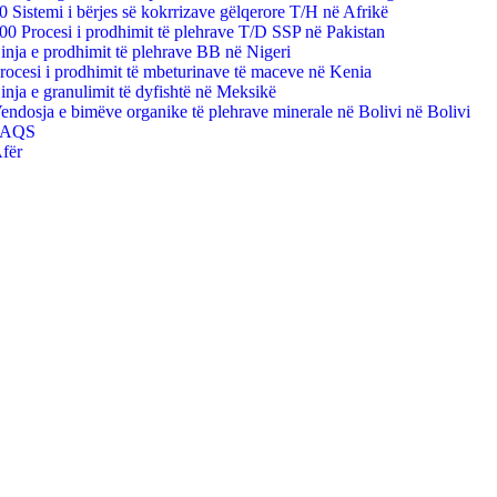
0 Sistemi i bërjes së kokrrizave gëlqerore T/H në Afrikë
00 Procesi i prodhimit të plehrave T/D SSP në Pakistan
inja e prodhimit të plehrave BB në Nigeri
rocesi i prodhimit të mbeturinave të maceve në Kenia
inja e granulimit të dyfishtë në Meksikë
endosja e bimëve organike të plehrave minerale në Bolivi në Bolivi
FAQS
fër