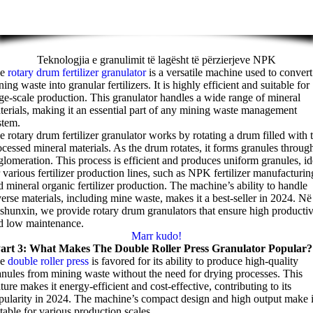
Teknologjia e granulimit të lagësht të përzierjeve NPK
e
rotary drum fertilizer granulator
is a versatile machine used to convert
ing waste into granular fertilizers
.
It is highly efficient and suitable for
rge-scale production
.
This granulator handles a wide range of mineral
terials
,
making it an essential part of any mining waste management
stem
.
e rotary drum fertilizer granulator works by rotating a drum filled with 
ocessed mineral materials
.
As the drum rotates
,
it forms granules throug
glomeration
.
This process is efficient and produces uniform granules
,
id
 various fertilizer production lines
,
such as NPK fertilizer manufacturin
d mineral organic fertilizer production
.
The machine’s ability to handle
verse materials
,
including mine waste
,
makes it a best-seller in
2024. Në
shunxin,
we provide rotary drum granulators that ensure high productiv
d low maintenance
.
Marr kudo!
art
3:
What Makes The Double Roller Press Granulator Popular
?
e
double roller press
is favored for its ability to produce high-quality
anules from mining waste without the need for drying processes
.
This
ature makes it energy-efficient and cost-effective
,
contributing to its
pularity in
2024.
The machine’s compact design and high output make i
itable for various production scales
.