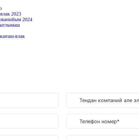
о
влак 2023
ованийым 2024
шатлымаш
каҥаш-влак