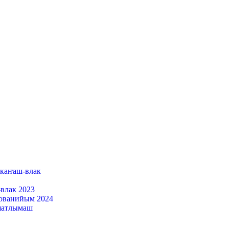
каҥаш-влак
влак 2023
ованийым 2024
шатлымаш