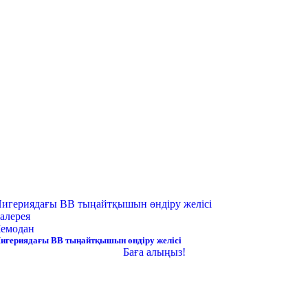
игериядағы BB тыңайтқышын өндіру желісі
алерея
емодан
игериядағы BB тыңайтқышын өндіру желісі
Баға алыңыз!