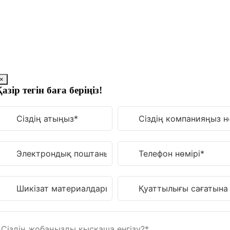
Мазмұнға
өту
×
азір тегін баға беріңіз!