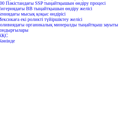
00 Пәкістандағы SSP тыңайтқышын өндіру процесі
игериядағы BB тыңайтқышын өндіру желісі
ениядағы мысық қоқыс өндірісі
ексикаға екі роликті түйіршіктеу желісі
оливиядағы органикалық минералды тыңайтқыш зауыты
ондырғылары
ЖҚС
өнінде