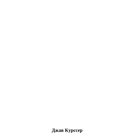
Джав Курссер