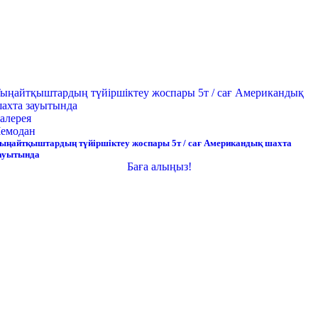
ыңайтқыштардың түйіршіктеу жоспары 5т / сағ Американдық
ахта зауытында
алерея
емодан
ыңайтқыштардың түйіршіктеу жоспары 5т / сағ Американдық шахта
ауытында
Баға алыңыз!