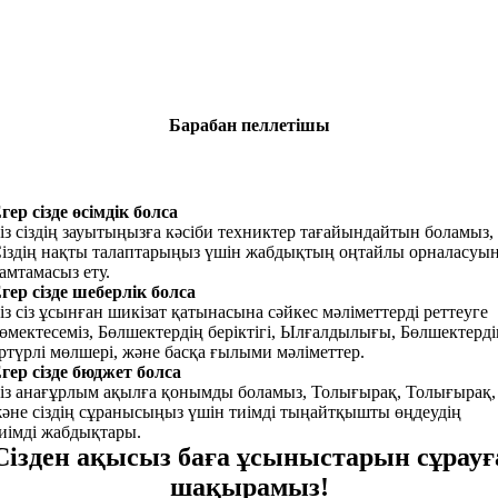
Барабан пеллетiшы
гер сізде өсімдік болса
із сіздің зауытыңызға кәсіби техниктер тағайындайтын боламыз,
іздің нақты талаптарыңыз үшін жабдықтың оңтайлы орналасуы
амтамасыз ету.
гер сізде шеберлік болса
із сіз ұсынған шикізат қатынасына сәйкес мәліметтерді реттеуге
өмектесеміз, Бөлшектердің беріктігі, Ылғалдылығы, Бөлшектерді
ртүрлі мөлшері, және басқа ғылыми мәліметтер.
гер сізде бюджет болса
із анағұрлым ақылға қонымды боламыз, Толығырақ, Толығырақ,
әне сіздің сұранысыңыз үшін тиімді тыңайтқышты өңдеудің
иімді жабдықтары.
Сізден ақысыз баға ұсыныстарын сұрауғ
шақырамыз!