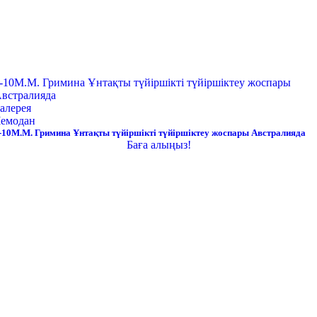
-10М.М. Гримина Ұнтақты түйіршікті түйіршіктеу жоспары
встралияда
алерея
емодан
-10М.М. Гримина Ұнтақты түйіршікті түйіршіктеу жоспары Австралияда
Баға алыңыз!