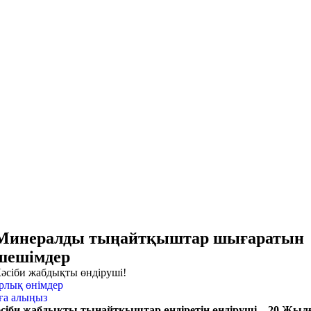
Минералды тыңайтқыштар шығаратын
шешімдер
әсіби жабдықты өндіруші!
рлық өнімдер
ға алыңыз
сіби жабдықты тыңайтқыштар өндіретін өндіруші – 20 Жыл