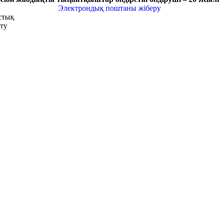
Электрондық поштаны жіберу
стық
ту