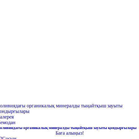
оливиядағы органикалық минералды тыңайтқыш зауыты
ондырғылары
алерея
емодан
оливиядағы органикалық минералды тыңайтқыш зауыты қондырғылары
Баға алыңыз!
2
Сосын