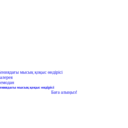
ениядағы мысық қоқыс өндірісі
алерея
емодан
ениядағы мысық қоқыс өндірісі
Баға алыңыз!