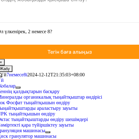
л үлкенірек, 2 немесе 8?
×
Жабу
Үй
7немесе8i
2024-12-12T21:35:03+08:00
Навигацияны
Үй
ауыстырыңыз
обалар
еннің қалдықтарын басқару
инералды органикалық тыңайтқыштар өндірісі
ок Фосфат тыңайтқышын өндіру
ыңайтқыштарды араластыру зауыты
PK тыңайтқышын өндіру
ктас тыңайтқыштарды өндіру шешімдері
өміртекті қара түйіршіктеу зауыты
рануляция машинасы
иск гранулятор машинасы