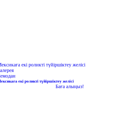
ексикаға екі роликті түйіршіктеу желісі
алерея
емодан
ексикаға екі роликті түйіршіктеу желісі
Баға алыңыз!