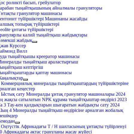
ос роликті басып, грейулатор
арабан тыңайтқышының айналмалы грануляторы
нтақты гранулятор машинасы
ентонит түйіршіктері Машинаны жасайды
алшық топырақ түйіршіктері
eolite ұнтағы түйіршіктері
ранулярлы калий тыңайтқыш жабдықтары
өмекші жабдық
жав Курссер
аймонд Вилл
уда тыңайтқышы креератор машинасы
инералды тыңайтқыш араластырғыш
ыңайтқыш кептіргіш
ыңайтқыштарды қаптау машинасы
аңалықтар
 Коммерциялық минералды тыңайтқыштардың түйіршіктеріне
рналған кеңестер
 Ыстық сату Минералды ұнтақ гранулятор машиналары 2024
ң жақсы сатылатын NPK құрама тыңайтқыштар өндірісі 2023
а 3 Тау-кен қалдықтарын шығаратын жабдықты сату 2024
ың 4 Минералды тыңайтқыш өндірісіне арналған жобалық
ешімдер
емодан
 Оңтүстік Африкадағы T / H шахтасының ұнтақты түйірленуі
0 Африкадағы әктас грануланы жасау жүйесі