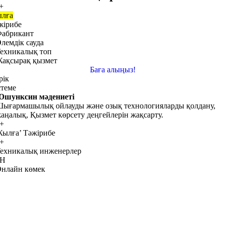
+
лға
жірибе
абрикант
лемдік сауда
ехникалық топ
ақсырақ қызмет
Баға алыңыз!
рік
теме
шунксин мәдениеті
ығармашылық ойлауды және озық технологияларды қолдану,
аңалық, Қызмет көрсету деңгейлерін жақсарту.
+
ылға’ Тәжірибе
+
ехникалық инженерлер
Н
нлайн көмек