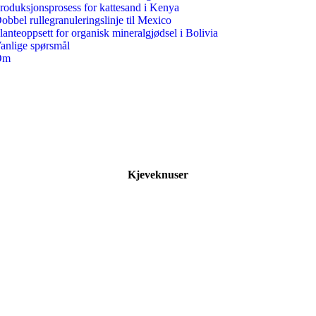
roduksjonsprosess for kattesand i Kenya
obbel rullegranuleringslinje til Mexico
lanteoppsett for organisk mineralgjødsel i Bolivia
anlige spørsmål
Om
Kjeveknuser