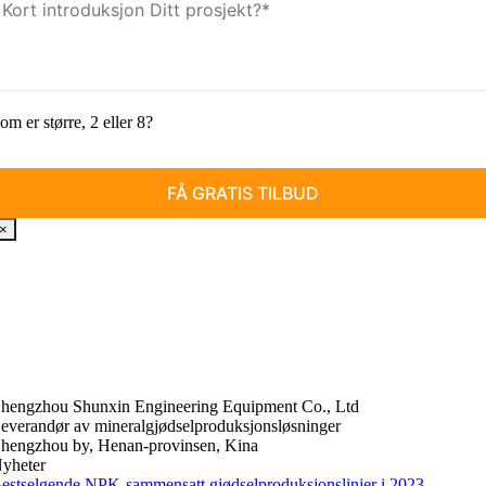
om er større, 2 eller 8?
×
hengzhou Shunxin Engineering Equipment Co., Ltd
everandør av mineralgjødselproduksjonsløsninger
hengzhou by, Henan-provinsen, Kina
yheter
estselgende NPK-sammensatt gjødselproduksjonslinjer i 2023