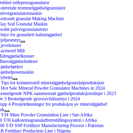
obbel rullepressgranulator
oterende trommelgjødselgranulator
ulvergranulatormaskin
entonitt granulat Making Machine
lay Soil Granulat Maskin
eolitt pulvergranulatutstyr
tstyr for granulært kaliumgjødsel
jelpeutstyr
jeveknuser
aymond Mill
almgjødselknuser
ineralgjødselmikser
jødseltørker
jødselposemaskin
yheter
 Tips for kommersiell mineralgjødselgranulatproduksjon
 Hot Sale Mineral Powder Granulator Machines in 2024
estselgende NPK-sammensatt gjødselproduksjonslinjer i 2023
e 3 Bestselgende gruveavfallsutstyr i 2024
opp 4 Prosjektløsninger for produksjon av mineralgjødsel
ak
 T/H Mine Powder Granulation Line i Sør-Afrika
0 T/H kalksteinsgranulatfremstillingssystem i Afrika
00 T/D SSP Fertilizer Manufacturing Process i Pakistan
B Fertilizer Production Line i Nigeria