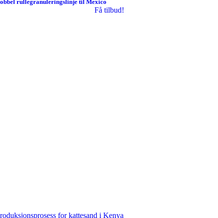
obbel rullegranuleringslinje til Mexico
Få tilbud!
roduksjonsprosess for kattesand i Kenya