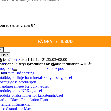
om er større, 2 eller 8?
×
Lukke
Hjem
7eller 8i
2024-12-12T21:35:03+08:00
Slå
ofesjonell utstyrsprodusent av gjødselindustrien – 20 år
jem
på
rosjekter
Send e-post
navigering
ARM
ruveavfallshåndtering
ALG
roduksjonslinje for mineralsk organisk gjødsel
osfatgjødselproduksjon
landingsanlegg for bulkgjødsel
roduksjon av NPK-gjødsel
roduksjonsløsninger for kalksteingjødsel
arbon Black Granulation Plant
ranuleringsmaskin
isc Granulator Machine