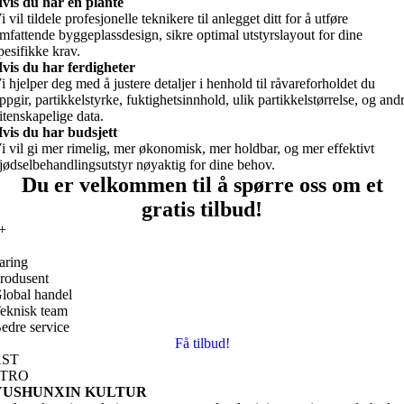
vis du har en plante
i vil tildele profesjonelle teknikere til anlegget ditt for å utføre
mfattende byggeplassdesign, sikre optimal utstyrslayout for dine
pesifikke krav.
vis du har ferdigheter
i hjelper deg med å justere detaljer i henhold til råvareforholdet du
ppgir, partikkelstyrke, fuktighetsinnhold, ulik partikkelstørrelse, og and
itenskapelige data.
vis du har budsjett
i vil gi mer rimelig, mer økonomisk, mer holdbar, og mer effektivt
jødselbehandlingsutstyr nøyaktig for dine behov.
Du er velkommen til å spørre oss om et
gratis tilbud!
+
faring
rodusent
lobal handel
eknisk team
edre service
Få tilbud!
AST
NTRO
YUSHUNXIN KULTUR