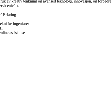
ruk av kreativ tenkning og avansert teknologi, innovasjon, og forbedre
ervicenivået.
+
r’ Erfaring
+
ekniske ingeniører
H
nline assistanse