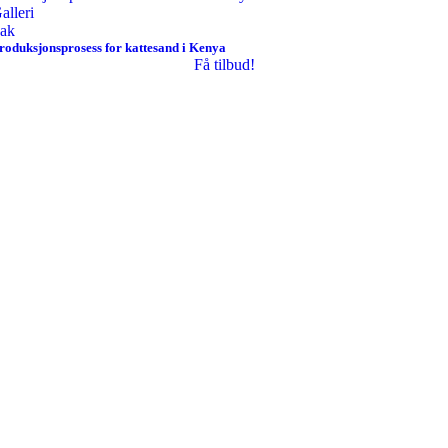
alleri
ak
roduksjonsprosess for kattesand i Kenya
Få tilbud!