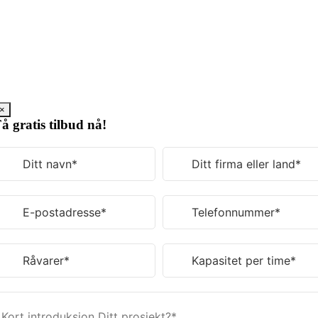
Gå
til
innhold
×
å gratis tilbud nå!