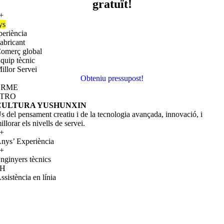
gratuït!
+
ys
periència
abricant
omerç global
quip tècnic
illor Servei
Obteniu pressupost!
ERME
NTRO
CULTURA YUSHUNXIN
s del pensament creatiu i de la tecnologia avançada, innovació, i
illorar els nivells de servei.
+
nys’ Experiència
+
nginyers tècnics
H
ssistència en línia