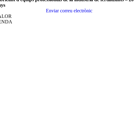
ys
Enviar correu electrònic
ALOR
ENDA