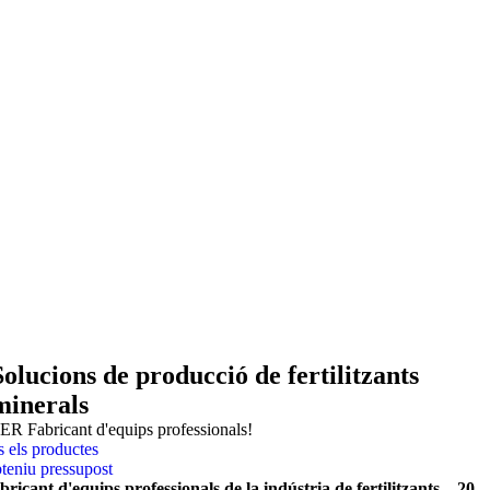
Solucions de producció de fertilitzants
minerals
ER Fabricant d'equips professionals!
s els productes
teniu pressupost
bricant d'equips professionals de la indústria de fertilitzants – 20