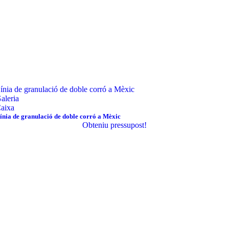
ínia de granulació de doble corró a Mèxic
aleria
aixa
ínia de granulació de doble corró a Mèxic
Obteniu pressupost!