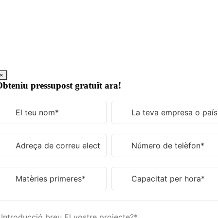
Saltar
al
contingut
×
bteniu pressupost gratuït ara!