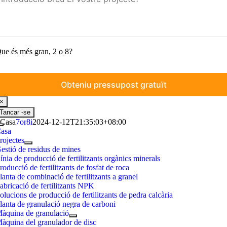
ue és més gran, 2 o 8?
×
Tancar -se
Casa
7or8i
2024-12-12T21:35:03+08:00
Commutar
asa
la
rojectes
navegació
estió de residus de mines
ínia de producció de fertilitzants orgànics minerals
roducció de fertilitzants de fosfat de roca
lanta de combinació de fertilitzants a granel
abricació de fertilitzants NPK
olucions de producció de fertilitzants de pedra calcària
lanta de granulació negra de carboni
àquina de granulació
àquina del granulador de disc