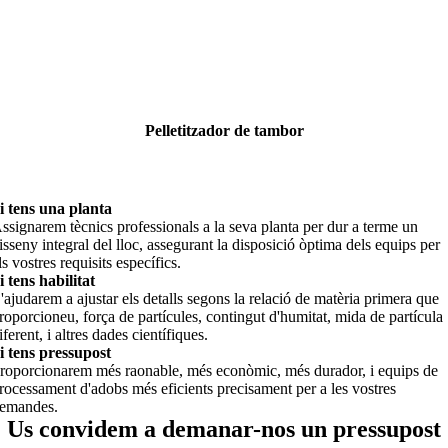
Pelletitzador de tambor
i tens una planta
ssignarem tècnics professionals a la seva planta per dur a terme un
isseny integral del lloc, assegurant la disposició òptima dels equips per
ls vostres requisits específics.
i tens habilitat
'ajudarem a ajustar els detalls segons la relació de matèria primera que
roporcioneu, força de partícules, contingut d'humitat, mida de partícula
iferent, i altres dades científiques.
i tens pressupost
roporcionarem més raonable, més econòmic, més durador, i equips de
rocessament d'adobs més eficients precisament per a les vostres
emandes.
Us convidem a demanar-nos un pressupost