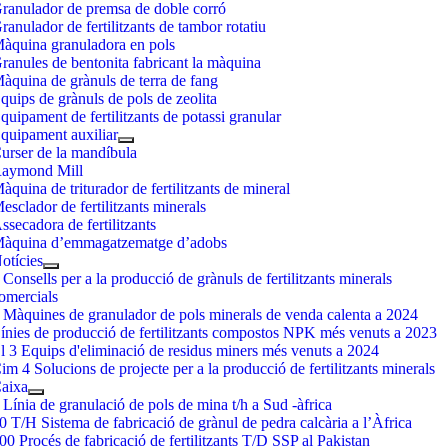
ranulador de premsa de doble corró
ranulador de fertilitzants de tambor rotatiu
àquina granuladora en pols
ranules de bentonita fabricant la màquina
àquina de grànuls de terra de fang
quips de grànuls de pols de zeolita
quipament de fertilitzants de potassi granular
quipament auxiliar
urser de la mandíbula
aymond Mill
àquina de triturador de fertilitzants de mineral
esclador de fertilitzants minerals
ssecadora de fertilitzants
àquina d’emmagatzematge d’adobs
otícies
 Consells per a la producció de grànuls de fertilitzants minerals
omercials
 Màquines de granulador de pols minerals de venda calenta a 2024
ínies de producció de fertilitzants compostos NPK més venuts a 2023
l 3 Equips d'eliminació de residus miners més venuts a 2024
im 4 Solucions de projecte per a la producció de fertilitzants minerals
aixa
 Línia de granulació de pols de mina t/h a Sud -àfrica
0 T/H Sistema de fabricació de grànul de pedra calcària a l’Àfrica
00 Procés de fabricació de fertilitzants T/D SSP al Pakistan