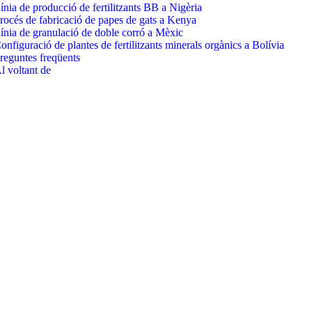
ínia de producció de fertilitzants BB a Nigèria
rocés de fabricació de papes de gats a Kenya
ínia de granulació de doble corró a Mèxic
onfiguració de plantes de fertilitzants minerals orgànics a Bolívia
reguntes freqüents
l voltant de