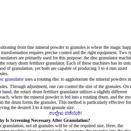
sitioning from fine mineral powder to granules is where the magic hap
 transformation requires precise control and the right equipment
.
Two t
ranulators are primarily used for this purpose
:
the disc granulator machi
the rotary drum fertilizer granulator
.
Each of these machines has its uni
od of granulation
,
yet both are capable of producing
3
to
4
mm sized
ules
.
isc granulator
uses a rotating disc to agglomerate the mineral powders i
ules
.
Through adjustment
,
one can control the size of the granules
.
On 
r hand
,
the rotary drum fertilizer granulator utilizes a slightly different
roach
,
where the mineral powder is fed into a rotating drum
,
and the mo
in the drum forms the granules
.
This method is particularly effective fo
eving the desired
3
to
4
mm granule size
.
ಉಲ್ಲೇಖ ಪಡೆಯಿರಿ!
y Is Screening Necessary After Granulation
?
r granulation
,
not all granules will be of the required size
.
Here
,
the
ening machine plays a pivotal role
.
It separates the granules into the des