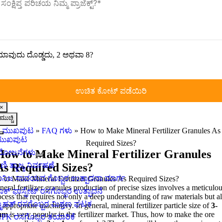
ಾವುದು ದೊಡ್ಡದು, 2 ಅಥವಾ 8?
×
ಮುಚ್ಚಿ
ಮುಖಪುಟ
»
FAQ ಗಳು
»
How to Make Mineral Fertilizer Granules As
ನ್ಯಾವಿಗೇಶನ್
ಮುಖಪುಟ
Required Sizes
?
ಅನ್ನು
How to Make Mineral Fertilizer Granules
ಯೋಜನೆಗಳು
ಟಾಗಲ್
ಣಿ ತ್ಯಾಜ್ಯ ನಿರ್ವಹಣೆ
As Required Sizes
?
ಮಾಡಿ
ನಿಜ ಸಾವಯವ ಗೊಬ್ಬರ ಉತ್ಪಾದನಾ ಮಾರ್ಗ
to Make Mineral Fertilizer Granules As Required Sizes
?
neral fertilizer granules production of precise sizes involves a meticulo
ಾಕ್ ಫಾಸ್ಫೇಟ್ ರಸಗೊಬ್ಬರ ಉತ್ಪಾದನೆ
ocess that requires not only a deep understanding of raw materials but a
ೃಹತ್ ರಸಗೊಬ್ಬರ ಮಿಶ್ರಣ ಘಟಕ
e appropriate machinery
.
In general
,
mineral fertilizer particle size of
3-
mm
is very popular in the fertilizer market
.
Thus
,
how to make the ore
PK ರಸಗೊಬ್ಬರ ತಯಾರಿಕೆ