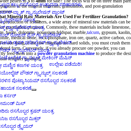
wder pellets in
3
to
4
mm
for sale
?
The focus will be on three main part
ುಣ್ಣದ ಕಲ್ಲು ರಸಗೊಬ್ಬರ ಉತ್ಪಾದನಾ ಪರಿಹಾರಗಳು
eparation of the mineral materials
,
granulation
,
and post-granulation
ocesses
.
ಾರ್ಬನ್ ಬ್ಲ್ಯಾಕ್ ಗ್ರ್ಯಾನ್ಯುಲೇಷನ್ ಪ್ಲಾಂಟ್
hat
M
Ineral
R
Aw
M
Aterials
A
Re
U
Sed For
F
Ertilizer
G
Ranulation
?
್ರ್ಯಾನ್ಯುಲೇಷನ್ ಯಂತ್ರ
he production of fertilizers
,
a wide array of mineral raw materials can be
for granulation purposes
.
Commonly
,
these materials include limestone
,
ಿಸ್ಕ್ ಗ್ರ್ಯಾನ್ಯುಲೇಟರ್ ಯಂತ್ರ
ite
,
barite
,
dolomite
,
potassium feldspar
,
marble
,
talcum
,
gypsum
,
kaolin
ಬಲ್ ರೋಲರ್ ಪ್ರೆಸ್ ಗ್ರ್ಯಾನ್ಯುಲೇಟರ್
onite
,
medical stone
,
rock phosphate
,
iron ore
,
quartz
,
active carbon
,
co
ೋಟರಿ ಡ್ರಮ್ ಫರ್ಟಿಲೈಸರ್ ಗ್ರ್ಯಾನ್ಯುಲೇಟರ್
For one thing
,
if the raw materials are hard solids
,
you must crush them 
dered form
.
Conversely
,
if you already procure ore powder
,
you can
ೌಡರ್ ಗ್ರ್ಯಾನ್ಯುಲೇಟರ್ ಯಂತ್ರ
ctly feed them into a
powder granulation machine
to produce the des
ೆಂಟೋನೈಟ್ ಗ್ರ್ಯಾನ್ಯೂಲ್ಸ್ ಮೇಕಿಂಗ್ ಮೆಷಿನ್
ular fertilizer products
.
ಉಲ್ಲೇಖ ಪಡೆಯಿರಿ!
್ಲೇ ಮಣ್ಣಿನ ಕಣಗಳ ಯಂತ್ರ
ಿಯೋಲೈಟ್ ಪೌಡರ್ ಗ್ರ್ಯಾನ್ಯುಲ್ಸ್ ಸಲಕರಣೆ
ರಳಿನ ಪೊಟ್ಯಾಸಿಯಮ್ ರಸಗೊಬ್ಬರ ಸಲಕರಣೆ
ಸಹಾಯಕ ಸಲಕರಣೆ
ಾ ಕರ್ಸರ್
ೇಮಂಡ್ ಮಿಲ್
ದಿರು ರಸಗೊಬ್ಬರ ಕ್ರಷರ್ ಯಂತ್ರ
ನಿಜ ರಸಗೊಬ್ಬರ ಮಿಕ್ಸರ್
ಸಗೊಬ್ಬರ ಡ್ರೈಯರ್