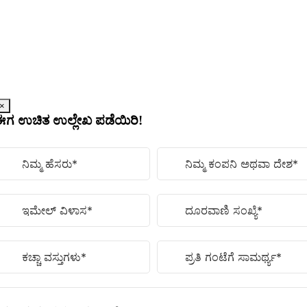
ವಿಷಯಕ್ಕೆ
ತೆರಳಿ
×
ಈಗ ಉಚಿತ ಉಲ್ಲೇಖ ಪಡೆಯಿರಿ!