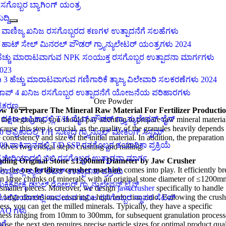
ಸಗೊಬ್ಬರ ಬ್ಯಾಗಿಂಗ್ ಯಂತ್ರ
ುದ್ದಿ
 ವಾಣಿಜ್ಯ ಖನಿಜ ರಸಗೊಬ್ಬರದ ಕಣಗಳ ಉತ್ಪಾದನೆಗೆ ಸಲಹೆಗಳು
 ಹಾಟ್ ಸೇಲ್ ಮಿನರಲ್ ಪೌಡರ್ ಗ್ರ್ಯಾನ್ಯುಲೇಟರ್ ಯಂತ್ರಗಳು 2024
ೆಚ್ಚು ಮಾರಾಟವಾಗುವ NPK ಸಂಯುಕ್ತ ರಸಗೊಬ್ಬರ ಉತ್ಪಾದನಾ ಮಾರ್ಗಗಳು
023
ಿ 3 ಹೆಚ್ಚು ಮಾರಾಟವಾಗುವ ಗಣಿಗಾರಿಕೆ ತ್ಯಾಜ್ಯ ವಿಲೇವಾರಿ ಸಲಕರಣೆಗಳು 2024
ಾಪ್ 4 ಖನಿಜ ರಸಗೊಬ್ಬರ ಉತ್ಪಾದನೆಗೆ ಯೋಜನೆಯ ಪರಿಹಾರಗಳು
Ore Powder
್ರಕರಣ
w To Prepare The Mineral Raw Material For Fertilizer Producti
 ದಕ್ಷಿಣ ಆಫ್ರಿಕಾದಲ್ಲಿ T/H ಮೈನ್ ಪೌಡರ್ ಗ್ರ್ಯಾನ್ಯುಲೇಷನ್ ಲೈನ್
t the beginning
,
you should pay attention to prepare raw mineral materia
ause this step is crucial
,
as the quality of the granules heavily depends
0 ಆಫ್ರಿಕಾದಲ್ಲಿ T/H ಸುಣ್ಣದ ಗ್ರ್ಯಾನ್ಯೂಲ್ ಮೇಕಿಂಗ್ ಸಿಸ್ಟಮ್
 consistency and size of the initial material
.
In addition
,
the preparation
00 ಪಾಕಿಸ್ತಾನದಲ್ಲಿ T/D SSP ರಸಗೊಬ್ಬರ ತಯಾರಿಕಾ ಪ್ರಕ್ರಿಯೆ
olves two critical steps
:
crushing and milling
.
ೈಜೀರಿಯಾದಲ್ಲಿ ಬಿಬಿ ರಸಗೊಬ್ಬರ ಉತ್ಪಾದನಾ ಮಾರ್ಗ
nding
Original Stone ≤1200mm Diameter by Jaw Crusher
ly
,
the
ore fertilizer crusher machine
comes into play
.
It efficiently b
ೀನ್ಯಾದಲ್ಲಿ ಕ್ಯಾಟ್ ಲಿಟರ್ ಉತ್ಪಾದನಾ ಪ್ರಕ್ರಿಯೆ
 large chunks of minerals
,
with an original stone diameter of ≤1200m
ೆಕ್ಸಿಕೋಕ್ಕೆ ಡಬಲ್ ರೋಲರ್ ಗ್ರ್ಯಾನ್ಯುಲೇಷನ್ ಲೈನ್
 smaller pieces
.
Moreover
,
we design
jaw crusher
specifically to handle
e large dimensions
,
ensuring a high reduction ratio
.
Following the crus
ೊಲಿವಿಯಾದಲ್ಲಿ ಸಾವಯವ ಖನಿಜ ರಸಗೊಬ್ಬರ ಸ್ಥಾವರ ಸೆಟಪ್
ess
,
you can get the milled minerals
.
Typically
,
they have a specific
AQ ಗಳು
eness ranging from 10mm to 300mm
,
for subsequent granulation process
್ಗೆ
use the next step requires precise particle sizes for optimal product qual