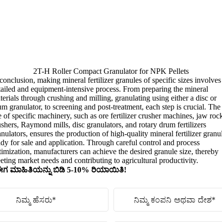
2
T-H Roller Compact Granulator for NPK Pellets
 conclusion
,
making mineral fertilizer granules of specific sizes involves
tailed and equipment-intensive process
.
From preparing the mineral
terials through crushing and milling
,
granulating using either a disc or
um granulator
,
to screening and post-treatment
,
each step is crucial
.
The
e of specific machinery
,
such as ore fertilizer crusher machines
,
jaw roc
ushers
,
Raymond mills
,
disc granulators
,
and rotary drum fertilizers
anulators
,
ensures the production of high-quality mineral fertilizer granu
ady for sale and application
.
Through careful control and process
timization
,
manufacturers can achieve the desired granule size
,
thereby
eting market needs and contributing to agricultural productivity
.
ಗ ಮಾಹಿತಿಯನ್ನು ಬಿಡಿ 5-10% ರಿಯಾಯಿತಿ!