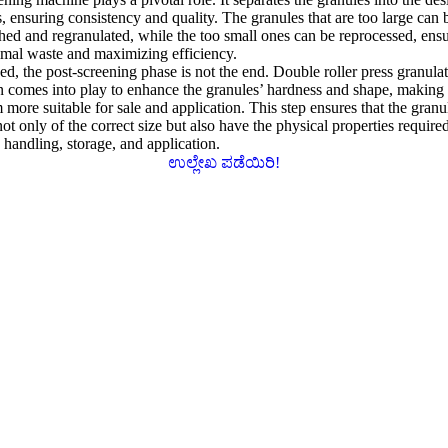
s
,
ensuring consistency and quality
.
The granules that are too large can 
hed and regranulated
,
while the too small ones can be reprocessed
,
ens
mal waste and maximizing efficiency
.
eed
,
the post-screening phase is not the end
.
Double roller press granula
n comes into play to enhance the granules
’
hardness and shape
,
making
 more suitable for sale and application
.
This step ensures that the granu
not only of the correct size but also have the physical properties required
 handling
,
storage
,
and application
.
ಉಲ್ಲೇಖ ಪಡೆಯಿರಿ!