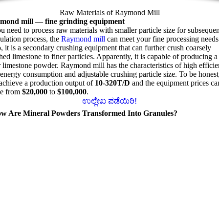
Raw Materials of Raymond Mill
mond mill
—
fine grinding equipment
ou need to process raw materials with smaller particle size for subsequen
ulation process
,
the
Raymond mill
can meet your fine processing needs
o
,
it is a secondary crushing equipment that can further crush coarsely
hed limestone to finer particles
.
Apparently
,
it is capable of producing a
r limestone powder
.
Raymond mill has the characteristics of high effici
energy consumption and adjustable crushing particle size
.
To be honest
achieve a production output of
10-320
T/D
and the equipment prices ca
e from
$20,000
to
$100,000
.
ಉಲ್ಲೇಖ ಪಡೆಯಿರಿ!
w Are Mineral Powders Transformed Into Granules
?