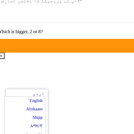
hich is bigger
, 2
or
8?
×
اردو
English
Afrikaans
Shqip
አማርኛ