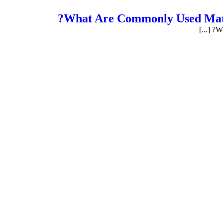
?
What Are Commonly Used Mater
? [...]
Wh