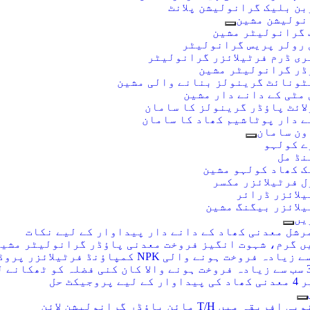
ن بلیک گرانولیشن پلانٹ
نولیشن مشین
 گرانولیٹر مشین
 رولر پریس گرانولیٹر
ری ڈرم فرٹیلائزر گرانولیٹر
ڈر گرانولیٹر مشین
ٹونائٹ گرینولز بنانے والی مشین
مٹی کے دانے دار مشین
ائٹ پاؤڈر گرینولز کا سامان
ے دار پوٹاشیم کھاد کا سامان
ون سامان
ے کولہو
نڈ مل
ک کھاد کولہو مشین
 فرٹیلائزر مکسر
لائزر ڈرائر
لائزر بیگنگ مشین
یں
ادہ فروخت ہونے والی NPK کمپاؤنڈ فرٹیلائزر پروڈکشن لائنز 2023
کے لیے پروجیکٹ حل