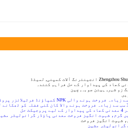
Zhengzh انجینئرنگ آلات کمپنی, لمیٹڈ
ی کھاد کی پیداوار کے حل فراہم کنندہ
 زو شہر, ہینن صوبہ, چین
یں
ادہ فروخت ہونے والی NPK کمپاؤنڈ فرٹیلائزر پروڈکشن لائنز 2023
کے لیے پروجیکٹ حل
، شہوت انگیز فروخت
 گرانولیٹر مشین