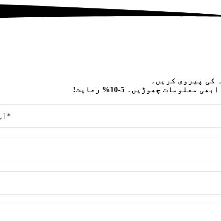
 کی پیروی کریں۔
ھی معلومات چھوڑیں۔ 5-10% رعایت!