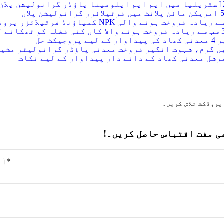
واد
لان
ر
ولیشن پلان
ائیں۔
ادہ فروخت ہونے والی NPK کمپاؤنڈ فرٹیلائزر پروڈکشن لائنز 2023
کے لیے پروجیکٹ حل
۔:
ی مفت اقتباس حاصل کریں۔!