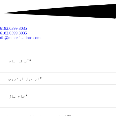
6182.0399.3035
6182.0399.3035
nfo@mineral…tions.com