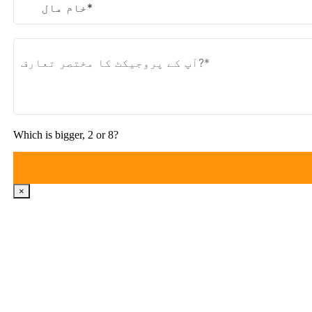
Which is bigger
, 2
or
8?
×