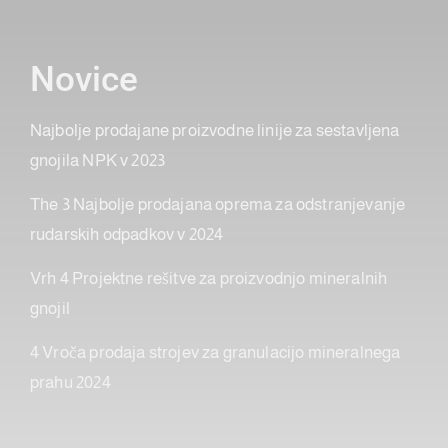
Novice
Najbolje prodajane proizvodne linije za sestavljena
gnojila NPK v 2023
The 3 Najbolje prodajana oprema za odstranjevanje
rudarskih odpadkov v 2024
Vrh 4 Projektne rešitve za proizvodnjo mineralnih
gnojil
4 Vroča prodaja strojev za granulacijo mineralnega
prahu 2024