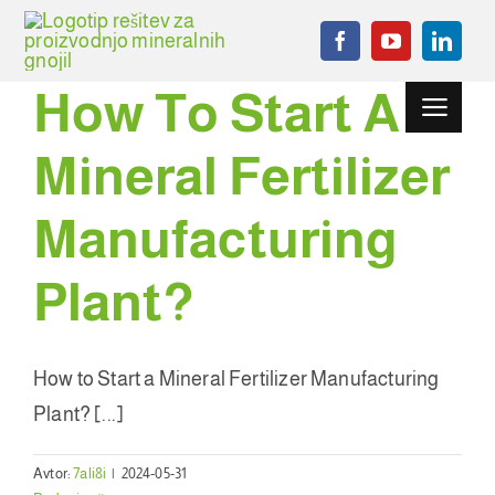
Preskoči
na
vsebino
How To Start A
Preklopi
navigacij
Mineral Fertilizer
domov
Projekti
Manufacturing
Stroj za granulacijo
Plant
?
Pomožna oprema
How to Start a Mineral Fertilizer Manufacturing
Novice
Plant
? [...]
Primer
Avtor:
7ali8i
|
2024-05-31