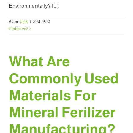
Environmentally
? [...]
Avtor:
7ali8i
|
2024-05-31
Preberi več
What Are
Commonly Used
Materials For
Mineral Ferilizer
Manufacturing
?