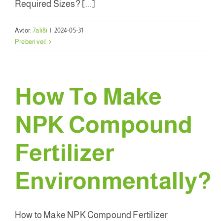
Required Sizes
? [...]
Avtor:
7ali8i
|
2024-05-31
Preberi več
How To Make
NPK Compound
Fertilizer
Environmentally
?
How to Make NPK Compound Fertilizer