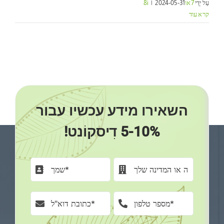
עַל יְדֵי
7או8i
2024-05-31
|
קרא עוד
השאירו מידע עכשיו עבור
5-10% דִיסקוֹנט!