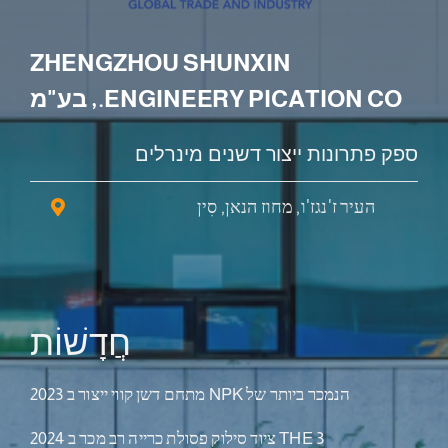
ZHENGZHOU SHUNXIN
ENGINEERY PICATION CO., בע"מ
ספק פתרונות ייצור דשנים מינרלים
העיר ז'נגז'ו, מחוז הנאן, סִין
חֲדָשׁוֹת
הנמכר ביותר של NPK מתחם דשן קווי ייצור ב 2023
THE 3 ציוד סילוק פסולת כרייה רב מכר ב 2024