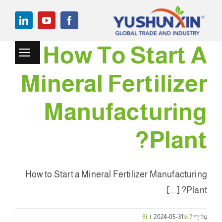
לג
תוכן
How To Start A
ניווט
לחלק
Mineral Fertilizer
בַּיִת
פרויקטים
Manufacturing
מכונת גרנולציה
?
Plant
ציוד עזר
How to Start a Mineral Fertilizer Manufacturing
חֲדָשׁוֹת
? [...]
Plant
מִקרֶה
עַל יְדֵי
7או8i
2024-05-31
|