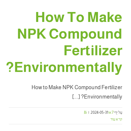
How To Make
NPK Compound
Fertilizer
?
Environmentally
How to Make NPK Compound Fertilizer
? [...]
Environmentally
עַל יְדֵי
7או8i
2024-05-31
|
קרא עוד