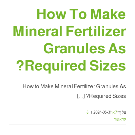
How To Make
Mineral Fertilizer
Granules As
?
Required Sizes
How to Make Mineral Fertilizer Granules As
? [...]
Required Sizes
עַל יְדֵי
7או8i
2024-05-31
|
קרא עוד