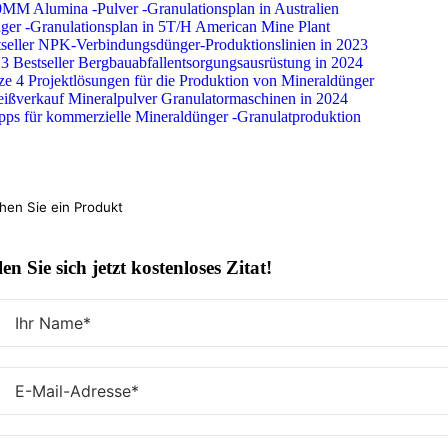
Überspringen
0MM Alumina -Pulver -Granulationsplan in Australien
Sie
ger -Granulationsplan in 5T/H American Mine Plant
zu
tseller NPK-Verbindungsdünger-Produktionslinien in 2023
Inhalten
3 Bestseller Bergbauabfallentsorgungsausrüstung in 2024
ze 4 Projektlösungen für die Produktion von Mineraldünger
eißverkauf Mineralpulver Granulatormaschinen in 2024
pps für kommerzielle Mineraldünger -Granulatproduktion
hen
:
en Sie sich jetzt kostenloses Zitat!