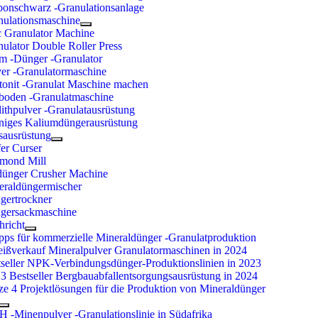
bonschwarz -Granulationsanlage
nulationsmaschine
c Granulator Machine
ulator Double Roller Press
m -Dünger -Granulator
ver -Granulatormaschine
tonit -Granulat Maschine machen
boden -Granulatmaschine
ithpulver -Granulatausrüstung
niges Kaliumdüngerausrüstung
sausrüstung
er Curser
mond Mill
dünger Crusher Machine
eraldüngermischer
gertrockner
gersackmaschine
hricht
pps für kommerzielle Mineraldünger -Granulatproduktion
eißverkauf Mineralpulver Granulatormaschinen in 2024
tseller NPK-Verbindungsdünger-Produktionslinien in 2023
3 Bestseller Bergbauabfallentsorgungsausrüstung in 2024
ze 4 Projektlösungen für die Produktion von Mineraldünger
H -Minenpulver -Granulationslinie in Südafrika