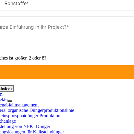
hes ist größer, 2 oder 8?
hließen
m
ekte
enabfallmanagement
ral organische Düngerproduktionslinie
teinsphosphatdünger Produktion
chanlage
stellung von NPK -Dünger
ungslösungen für Kalksteindünger