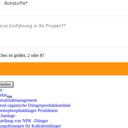
hes ist größer, 2 oder 8?
hließen
m
ekte
enabfallmanagement
ral organische Düngerproduktionslinie
teinsphosphatdünger Produktion
chanlage
stellung von NPK -Dünger
ungslösungen für Kalksteindünger