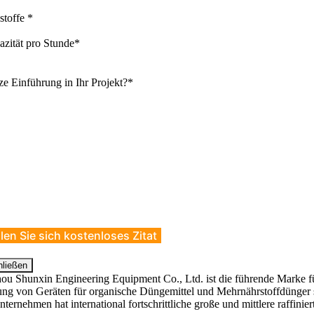
stoffe *
zität pro Stunde*
e Einführung in Ihr Projekt?*
hließen
u Shunxin Engineering Equipment Co., Ltd. ist die führende Marke f
ung von Geräten für organische Düngemittel und Mehrnährstoffdünger 
ternehmen hat international fortschrittliche große und mittlere raffinier