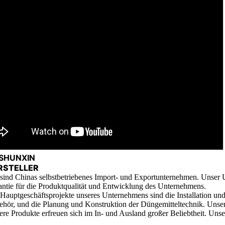
SHUNXIN
RSTELLER
sind Chinas selbstbetriebenes Import- und Exportunternehmen. Unser 
ntie für die Produktqualität und Entwicklung des Unternehmens.
Hauptgeschäftsprojekte unseres Unternehmens sind die Installation u
hör, und die Planung und Konstruktion der Düngemitteltechnik. Unsere A
re Produkte erfreuen sich im In- und Ausland großer Beliebtheit. Unse