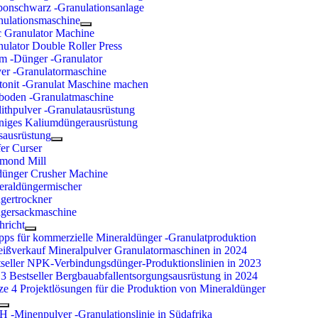
bonschwarz -Granulationsanlage
nulationsmaschine
c Granulator Machine
ulator Double Roller Press
m -Dünger -Granulator
ver -Granulatormaschine
tonit -Granulat Maschine machen
boden -Granulatmaschine
ithpulver -Granulatausrüstung
niges Kaliumdüngerausrüstung
sausrüstung
er Curser
mond Mill
dünger Crusher Machine
eraldüngermischer
gertrockner
gersackmaschine
hricht
pps für kommerzielle Mineraldünger -Granulatproduktion
eißverkauf Mineralpulver Granulatormaschinen in 2024
tseller NPK-Verbindungsdünger-Produktionslinien in 2023
3 Bestseller Bergbauabfallentsorgungsausrüstung in 2024
ze 4 Projektlösungen für die Produktion von Mineraldünger
H -Minenpulver -Granulationslinie in Südafrika