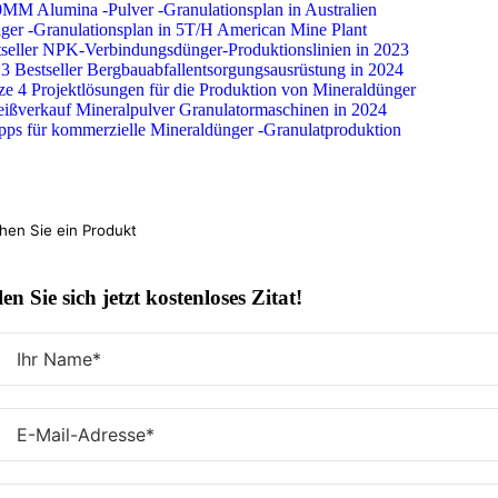
Überspringen
0MM Alumina -Pulver -Granulationsplan in Australien
Sie
ger -Granulationsplan in 5T/H American Mine Plant
zu
tseller NPK-Verbindungsdünger-Produktionslinien in 2023
Inhalten
3 Bestseller Bergbauabfallentsorgungsausrüstung in 2024
ze 4 Projektlösungen für die Produktion von Mineraldünger
eißverkauf Mineralpulver Granulatormaschinen in 2024
pps für kommerzielle Mineraldünger -Granulatproduktion
hen
:
en Sie sich jetzt kostenloses Zitat!