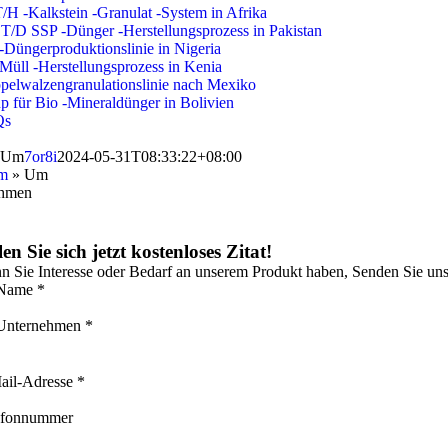
/H -Kalkstein -Granulat -System in Afrika
T/D SSP -Dünger -Herstellungsprozess in Pakistan
Düngerproduktionslinie in Nigeria
Müll -Herstellungsprozess in Kenia
pelwalzengranulationslinie nach Mexiko
p für Bio -Mineraldünger in Bolivien
Qs
Um
7or8i
2024-05-31T08:33:22+08:00
m
»
Um
ehmen
en Sie sich jetzt kostenloses Zitat!
 Sie Interesse oder Bedarf an unserem Produkt haben, Senden Sie uns
 Name *
 Unternehmen *
ail-Adresse *
efonnummer