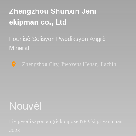
Zhengzhou Shunxin Jeni
ekipman co., Ltd
Founisè Solisyon Pwodiksyon Angrè
Mineral
Zhengzhou City, Pwovens Henan, Lachin
Nouvèl
Liy pwodiksyon angrè konpoze NPK ki pi vann nan
2023