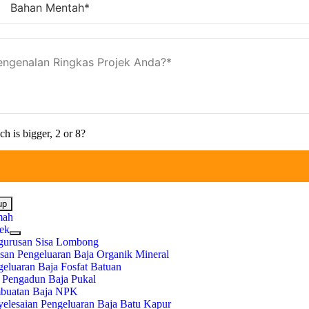
h is bigger
, 2
or
8?
up
mah
jek
gurusan Sisa Lombong
isan Pengeluaran Baja Organik Mineral
geluaran Baja Fosfat Batuan
i Pengadun Baja Pukal
buatan Baja NPK
yelesaian Pengeluaran Baja Batu Kapur