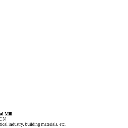
d Mill
ION
ical industry
,
building materials
,
etc
.