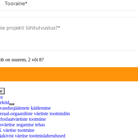
b on suurem, 2 või 8?
le
du
ektid
vandusjäätmete käitlemine
raal-orgaaniliste väetiste tootmisliin
fosfaatväetiste tootmine
väetise segamise tehas
 väetise tootmine
akivist väetise tootmislahendused