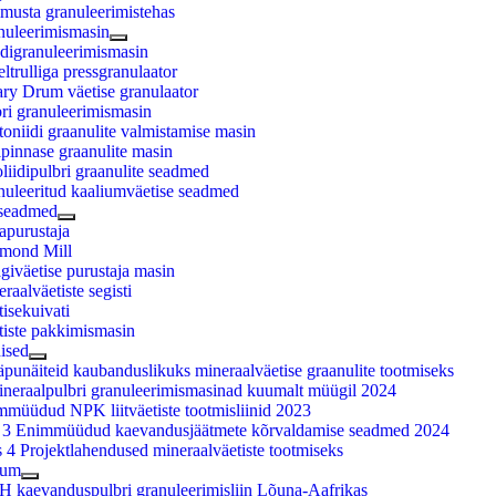
musta granuleerimistehas
nuleerimismasin
digranuleerimismasin
ltrulliga pressgranulaator
ry Drum väetise granulaator
ri granuleerimismasin
oniidi graanulite valmistamise masin
pinnase graanulite masin
liidipulbri graanulite seadmed
nuleeritud kaaliumväetise seadmed
seadmed
apurustaja
mond Mill
iväetise purustaja masin
raalväetiste segisti
isekuivati
tiste pakkimismasin
ised
punäiteid kaubanduslikuks mineraalväetise graanulite tootmiseks
ineraalpulbri granuleerimismasinad kuumalt müügil 2024
müüdud NPK liitväetiste tootmisliinid 2023
 3 Enimmüüdud kaevandusjäätmete kõrvaldamise seadmed 2024
 4 Projektlahendused mineraalväetiste tootmiseks
tum
H kaevanduspulbri granuleerimisliin Lõuna-Aafrikas