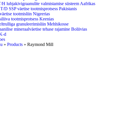
/H lubjakivigraanulite valmistamise süsteem Aafrikas
T/D SSP väetise tootmisprotsess Pakistanis
äetise tootmisliin Nigeerias
iliiva tootmisprotsess Keenias
ltrulliga granuleerimisliin Mehhikosse
anilise mineraalväetise tehase rajamine Boliivias
K-d
bes
du
»
Products
»
Raymond Mill