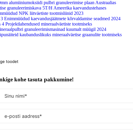
Mine
mm alumiiniumoksiidi pulbri granuleerimise plaan Austraalias
sisu
tise granuleerimiskava 5T/H Ameerika kaevandustehases
juurde
müüdud NPK liitväetiste tootmisliinid 2023
 3 Enimmüüdud kaevandusjäätmete kõrvaldamise seadmed 2024
 4 Projektlahendused mineraalväetiste tootmiseks
ineraalpulbri granuleerimismasinad kuumalt müügil 2024
punäiteid kaubanduslikuks mineraalväetise graanulite tootmiseks
:
nkige kohe tasuta pakkumine!